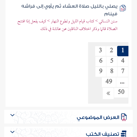
يصلي بالليل صلاة العشاء ثم يأوي إلى فراشه
فينام
سنن النسائي > كتاب قيام الليل وتطوع النهار > كيف يفعل إذا افتتح
الصلاة قائما وذكر اختلاف الناقلين عن عائشة في ذلك
3
2
1
6
5
4
9
8
7
49
...
50
العرض الموضوعي
تصنيف الكتب