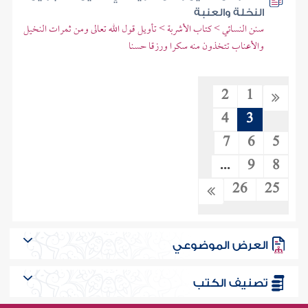
النخلة والعنبة
سنن النسائي > كتاب الأشربة > تأويل قول الله تعالى ومن ثمرات النخيل
والأعناب تتخذون منه سكرا ورزقا حسنا
2
1
4
3
7
6
5
...
9
8
26
25
العرض الموضوعي
تصنيف الكتب