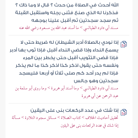
الله أحدث في الصلاة من حدث ؟ قال لا وما ذاك ؟
فذكرنا له الذي صنع فثنى رجله واستقبل القبلة
ثم سجد سجدتين ثم أقبل علينا بوجهه
مسند أبي داود الطيالسي > ما أسند عبد الله بن مسعود رضي الله عنه
إذا نودي بالصلاة أدبر الشيطان له ضريط حتى لا
يسمع النداء وإذا قضي النداء أقبل فإذا ثوب بها أدبر
فإذا قضي التثويب أقبل حتى يخطر بين المرء
ونفسه حتى يقول اذكر كذا اذكر كذا ما لم يذكر
فإذا لم يدر أحد كم صلى ثلاثا أو أربعا فليسجد
سجدتين وهو جالس
مسند أبي داود الطيالسي > وما أسند أبو هريرة > وما روى أبو سلمة بن
عبد الرحمن عن أبي هريرة
إذا شك في عدد الركعات بنى على اليقين
تحقيق أحاديث الخلاف > كتاب الصلاة > مسائل سجود التلاوة > مسألة
إذا شك في عدد الركعات بنى على اليقين