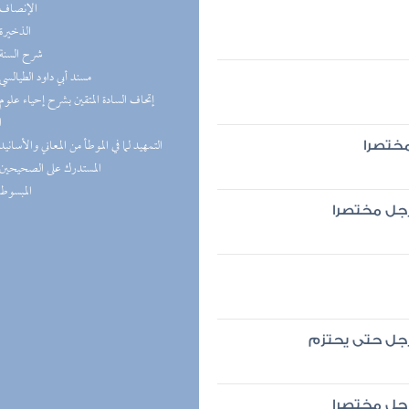
(9) الإنصاف
(8) الذخيرة
(8) شرح السنة
(8) مسند أبي داود الطيالسي
ا
(7) التمهيد لما في الموطأ من المعاني والأسانيد
مختصرا
(7) المستدرك على الصحيحين
(6) المبسوط
رجل مختصرا
رجل حتى يحتزم
رجل مختصرا