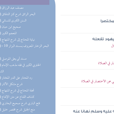
(49) مصنف عبد الرزاق
(39) البحر الرائق شرح كنز الدقائق
(22) السنن الكبرى للنسائي
مختصرا
(21) صحيح ابن حبان
(20) المعجم الكبير
(19) نهاية المحتاج إلى شرح المنهاج
يهود تفعله
يل
(17) البحر 
(16) مسند أبي يعلى الموصلي
 في الصلاة
(15) الحا
الش
(15) رد المحتار على الدر المختار
ي عن الاختصار في الصلاة
(15) شرح مشكل الآثار
(14) تحفة المحتاج في شرح المنهاج
(14) كشاف القناع عن متن الإقناع
(13) فتح الباري شرح صحيح البخاري
(12) منح الجليل شرح مختصر خليل
له عليه وسلم نهانا عنه