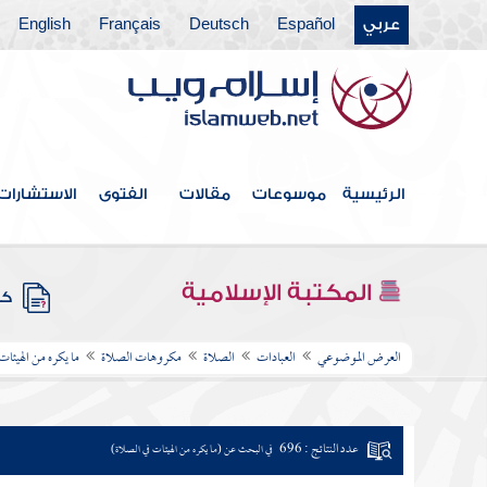
عربي
Español
Deutsch
Français
English
الرئيسية
موسوعات
مقالات
الفتوى
الاستشارات
المكتبة الإسلامية
كتب
العرض الموضوعي
العبادات
الصلاة
مكروهات الصلاة
ما يكره من الهيئات
عدد النتائج : 696
في البحث عن (ما يكره من الهيئات في الصلاة)