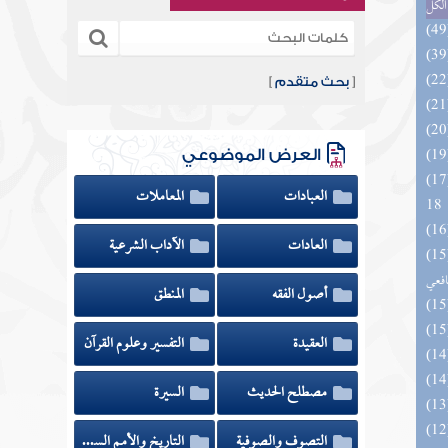
الكل
[
بحث متقدم
]
العرض الموضوعي
الزخار المعروف بمسند البزار 10 -
العبادات
المعاملات
18
العادات
الآداب الشرعية
وي الكبير في فقه مذهب الإمام
افعي
أصول الفقه
المنطق
العقيدة
التفسير وعلوم القرآن
مصطلح الحديث
السيرة
التصوف والصوفية
التاريخ والأمم السابقة