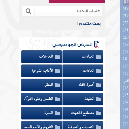
الكل
[
بحث متقدم
]
العرض الموضوعي
الزخار المعروف بمسند البزار 10 -
العبادات
المعاملات
18
العادات
الآداب الشرعية
وي الكبير في فقه مذهب الإمام
افعي
أصول الفقه
المنطق
العقيدة
التفسير وعلوم القرآن
مصطلح الحديث
السيرة
التصوف والصوفية
التاريخ والأمم السابقة