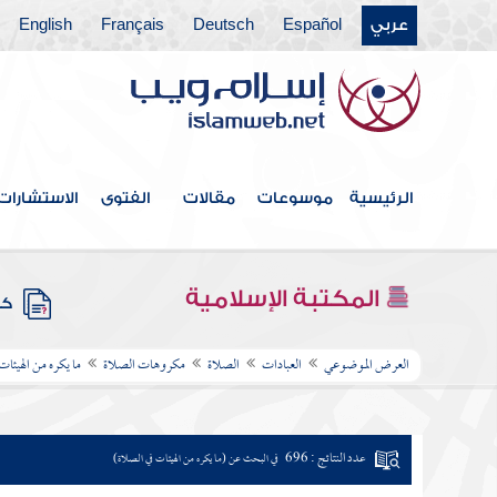
عربي
Español
Deutsch
Français
English
الرئيسية
موسوعات
مقالات
الفتوى
الاستشارات
المكتبة الإسلامية
كتب
العرض الموضوعي
العبادات
الصلاة
مكروهات الصلاة
ما يكره من الهيئات
عدد النتائج : 696
في البحث عن (ما يكره من الهيئات في الصلاة)