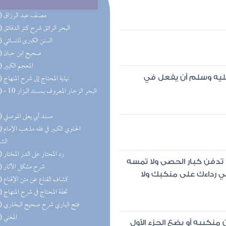
(49) مصنف عبد الرزاق
(39) البحر الرائق شرح كنز الدقائق
(22) السنن الكبرى للنسائي
(21) صحيح ابن حبان
(20) المعجم الكبير
(19) نهاية المحتاج إلى شرح المنهاج
 عليه وسلم أن يفعل في
(17) البحر 
(16) مسند أبي يعلى الموصلي
(15) الحا
الش
(15) رد المحتار على الدر المختار
 تدفن كبار الحصى ولا تمسه
(15) شرح مشكل الآثار
ي رداءك على منكبك ولا
(14) كشاف القناع عن متن الإقناع
(14) تحفة المحتاج في شرح المنهاج
(13) فتح الباري شرح صحيح البخاري
(12) المغني
 منكبيه أو يضع الجزء الأول