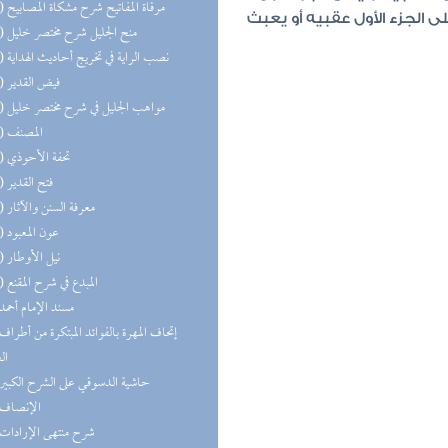
(12) مرقاة المفاتيح شرح مشكاة المصابيح
 الجزء الأول عقبيه أو يعبث
(12) منح الجليل شرح مختصر خليل
(12) نصب الراية في تخريج أحاديث الهداية
(12) فيض القدير
(12) مواهب الجليل في شرح مختصر خليل
(11) المصنف
(11) تحفة الأحوذي
(11) فتح القدير
(11) معرفة السنن والآثار
(10) عون المعبود
(10) نيل الأوطار
(10) المبدع في شرح المقنع
(9) مسند الإمام أحمد
ال
(9) حاشية الدسوقي على الشرح الكبير
(9) الإنصاف
(9) شرح منتهى الإرادات