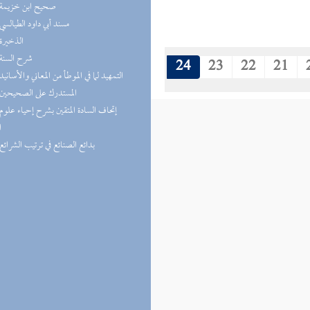
(9) صحيح ابن خزيمة
(8) مسند أبي داود الطيالسي
(8) الذخيرة
(8) شرح السنة
24
23
22
21
(7) التمهيد لما في الموطأ من المعاني والأسانيد
(7) المستدرك على الصحيحين
ا
(6) بدائع الصنائع في ترتيب الشرائع