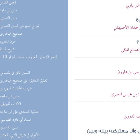
(6) فيض القدير
لبربهاري
(5) سنن أبي داود
(5) سنن النسائي
ة
(5) شرح السيوطي لسنن النسائي
حمدان الأصبهاني
(5) صحيح البخاري
(5) عون المعبود
؟
(4) شرح السنة
لصائغ المكي
موسى بن هارون
(4) السنن الكبرى للنسائي
(4) تغليق التعليق على صحيح البخاري
(3) غريب الحديث للهروي
ود بن عيسى المصري
(3) سنن ابن ماجه
(3) الآداب للبيهقي
(3) حاشية السندي على ابن ماجه
لف الدروي
(3) مسند أبي داود الطيالسي
(2) سنن الترمذي
 وأنا معترضة بينه وبين
(2) الأنوار في شمائل النبي المختار