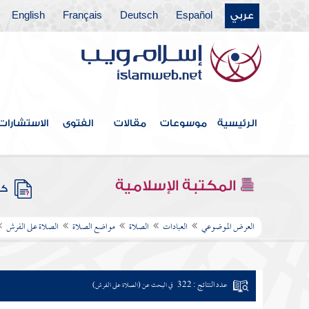
عربي
Español
Deutsch
Français
English
الرئيسية
موسوعات
مقالات
الفتوى
الاستشارات
المكتبة الإسلامية
كتب
العرض الموضوعي
العبادات
الصلاة
مواضع الصلاة
الصلاة على الفرش
عدد النتائج : 322
في البحث عن (الصلاة على الفرش)