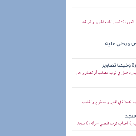
العورة > لبس ثياب الحرير وافتراشه
عض مرطي عليه
ة وفيها تصاوير
ب إن صلى في ثوب مصلب أو تصاوير هل
الصلاة في المنبر والسطوح والخشب
ا سجد
إذا أصاب ثوب المصلي امرأته إذا سجد