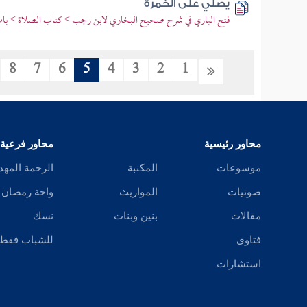
يصلي على الخمرة
فتح الباري في شرح صحيح البخاري لابن رجب > كتاب الصلاة > باب 
8
7
6
5
4
3
2
1
محاور رئيسية
محاور فرعية
موسوعات
المكتبة
الرحمة المهد
صوتيات
المواريث
واحة رمضان
مقالات
بنين وبنات
نسك
فتاوى
للشباب فقط
استشارات