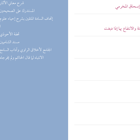
(2) شرح معاني الآثار
 إسحاق المخرمي
(2) المستدرك على الصحيحين
ا
 والانتفاع بها إذا دبغت
(2) تحفة الأحوذي
(2) مسند الشاميين
(1) الجامع لأخلاق الراوي وآداب السامع
(1) الانتباه لما قال الحاكم ولم يخرجاه