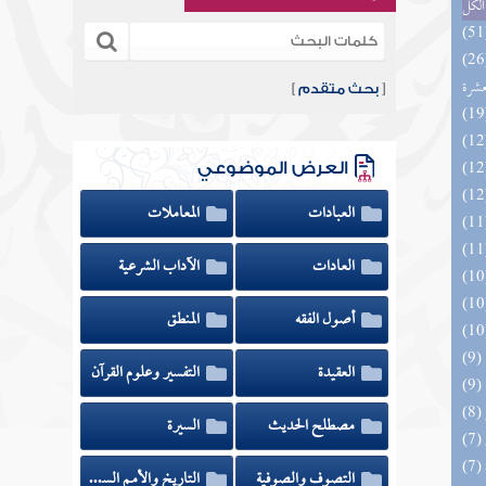
الكل
المهرة بالفوائد المبتكرة من أطراف
عشرة
[
بحث متقدم
]
العرض الموضوعي
العبادات
المعاملات
العادات
الآداب الشرعية
أصول الفقه
المنطق
العقيدة
التفسير وعلوم القرآن
مصطلح الحديث
السيرة
التصوف والصوفية
التاريخ والأمم السابقة