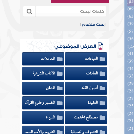
الكل
[
بحث متقدم
]
المهرة بالفوائد المبتكرة من أطراف
عشرة
العرض الموضوعي
العبادات
المعاملات
العادات
الآداب الشرعية
أصول الفقه
المنطق
العقيدة
التفسير وعلوم القرآن
مصطلح الحديث
السيرة
التصوف والصوفية
التاريخ والأمم السابقة