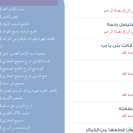
(69) مسند الإمام أحمد
 الرزق بصلة الرحم
(63) فيض القدير
(59) الجامع لشعب الإيمان
 فليصل رحمه
 الرزق بصلة الرحم
(57) مجمع الزاوئد ومنبع الفوائد
(56) إتحاف 
ال
لت بلى يا رب
ه الله
(41) حاشية مسند الإمام أحمد بن حنبل
(39) عمدة القاري شرح صحيح البخاري
(34) التوضيح لشرح الجامع الصحيح
ه الله
(33) فتح الباري شرح صحيح البخاري
(29) صحيح ابن حبان
(28) إتحاف الخيرة المهرة بزوائد المسانيد العشرة
ه الله
(27) المعجم الأوسط
(25) شرح النووي على مسلم
قطعته
(24) تهذيب الآثار للطبري
ه الله
(21) صحيح البخاري
(21) الزهد لهناد بن السري
أن قطعها من الكبائر