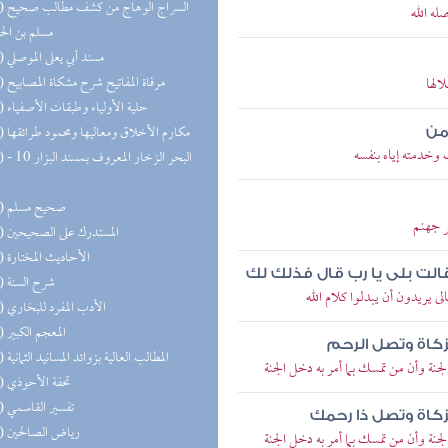
(20) السر
ه الله
مسلم بن ال
(20) مسند أبي يعلى الموصلي
(20) مرقاة المفاتيح شرح مشكاة المصابيح
لها
(20) حلية الأولياء وطبقات الأصفياء
(19) مكارم الأخلاق ومعاليها ومحمود طرائقها
من
خدمته إياه بنفسه
(18) البحر 
(17) صحيح مسلم
 جهنم
(17) المستدرك على الصحيحين
(17) الأحاديث المختارة
لت بلى يا رب قال فذلك لك
(16) شرح السنة
يريدون أن يبدلوا كلام الله
(16) الأدب المفرد للبخاري
(16) المعجم الكبير
لزكاة وتصل الرحم
(14) المطالب العالية بزوائد المسانيد الثمانية
نة وأن من تمسك بما أمر به دخل الجنة
(13) تحفة الأحوذي
(13) تفسير القاسمي
لزكاة وتصل ذا رحمك
(13) رياض الصالحين
نة وأن من تمسك بما أمر به دخل الجنة