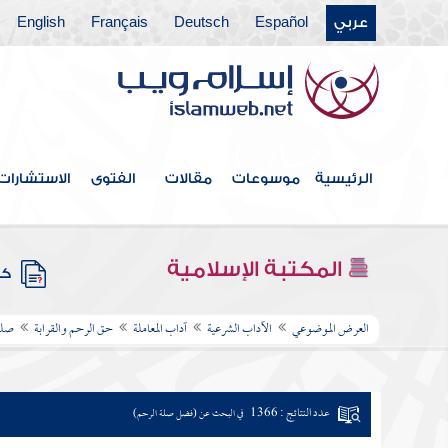
عربي
Español
Deutsch
Français
English
الرئيسية
موسوعات
مقالات
الفتوى
الاستشارات
المكتبة الإسلامية
كتب
العرض الموضوعي
الآداب الشرعية
آداب المعاملة
حق الرحم والقرابة
صلة
عدد النتائج : 1366
في البحث عن (فضل صلة الرحم)