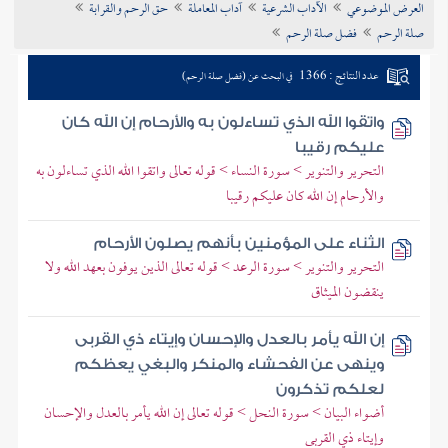
العرض الموضوعي
الآداب الشرعية
آداب المعاملة
حق الرحم والقرابة
تراجم الأعلام
صلة الرحم
فضل صلة الرحم
عدد النتائج : 1366
في البحث عن (فضل صلة الرحم)
واتقوا الله الذي تساءلون به والأرحام إن الله كان
عليكم رقيبا
التحرير والتنوير > سورة النساء > قوله تعالى واتقوا الله الذي تساءلون به
والأرحام إن الله كان عليكم رقيبا
الثناء على المؤمنين بأنهم يصلون الأرحام
التحرير والتنوير > سورة الرعد > قوله تعالى الذين يوفون بعهد الله ولا
ينقضون الميثاق
إن الله يأمر بالعدل والإحسان وإيتاء ذي القربى
وينهى عن الفحشاء والمنكر والبغي يعظكم
لعلكم تذكرون
أضواء البيان > سورة النحل > قوله تعالى إن الله يأمر بالعدل والإحسان
وإيتاء ذي القربى