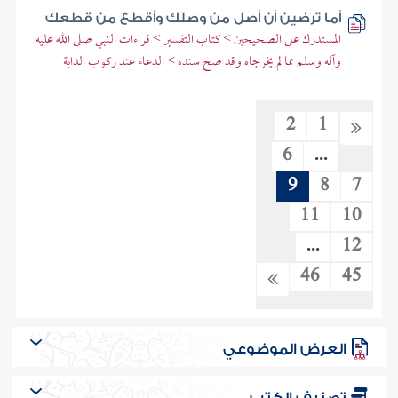
أما ترضين أن أصل من وصلك وأقطع من قطعك
المستدرك على الصحيحين > كتاب التفسير > قراءات النبي صلى الله عليه
وآله وسلم مما لم يخرجاه وقد صح سنده > الدعاء عند ركوب الدابة
2
1
6
...
9
8
7
11
10
...
12
46
45
العرض الموضوعي
تصنيف الكتب