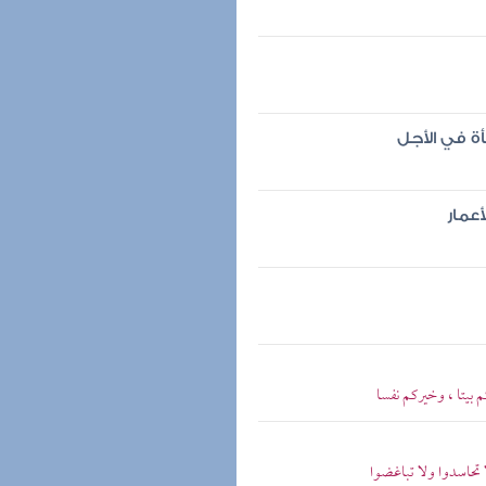
ة في الأجل
أعمار
 بيتا ، وخيركم نفسا
تحاسدوا ولا تباغضوا