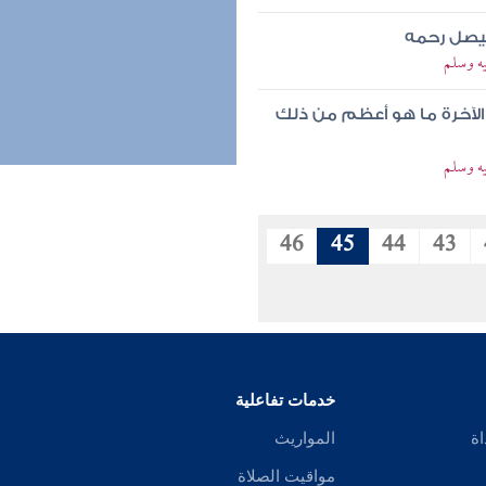
ليصل رحمه
ه وسلم
الآخرة ما هو أعظم من ذلك
ه وسلم
46
45
44
43
خدمات تفاعلية
اة
المواريث
مواقيت الصلاة