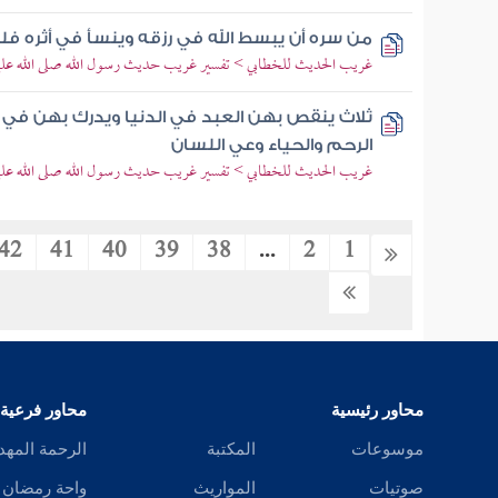
من سره أن يبسط الله في رزقه وينسأ في أثره ف
غريب الحديث للخطابي > تفسير غريب حديث رسول الله صلى الله علي
ثلاث ينقص بهن العبد في الدنيا ويدرك بهن في 
الرحم والحياء وعي اللسان
غريب الحديث للخطابي > تفسير غريب حديث رسول الله صلى الله علي
42
41
40
39
38
...
2
1
محاور رئيسية
محاور فرعية
موسوعات
المكتبة
الرحمة المهد
صوتيات
المواريث
واحة رمضان