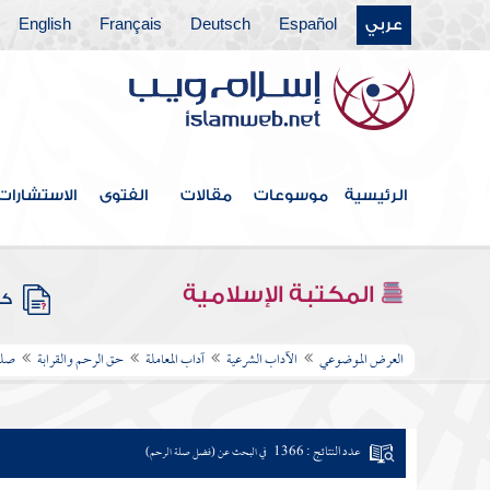
عربي
Español
Deutsch
Français
English
الرئيسية
موسوعات
مقالات
الفتوى
الاستشارات
المكتبة الإسلامية
كتب
العرض الموضوعي
الآداب الشرعية
آداب المعاملة
حق الرحم والقرابة
صلة
عدد النتائج : 1366
في البحث عن (فضل صلة الرحم)