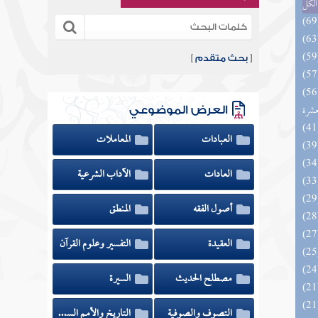
الكل
[
بحث متقدم
]
المهرة بالفوائد المبتكرة من أطراف
عشرة
العرض الموضوعي
العبادات
المعاملات
العادات
الآداب الشرعية
أصول الفقه
المنطق
العقيدة
التفسير وعلوم القرآن
مصطلح الحديث
السيرة
التصوف والصوفية
التاريخ والأمم السابقة