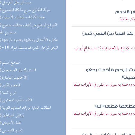
(20) مسند أبي يعلى الموصلي
(20) مرقاة المفاتيح شرح مشكاة المصابيح
هراقة دم
(20) حلية الأولياء وطبقات الأصفياء
بكر الحافظ
(20) السر
مسلم بن ال
 لها اسما من اسمي فمن
(19) مكارم الأخلاق ومعاليها ومحمود طرائقها
(18) البحر 
ت الإبداع والاختراع له > باب جماع أبواب
(17) صحيح مسلم
(17) المستدرك على الصحيحين
امت الرحم فأخذت بحقو
(17) الأحاديث المختارة
قطيعة
نه ووصفه به سوى ما مضى في الأبواب قبلها
(16) المعجم الكبير
(16) شرح السنة
(16) الأدب المفرد للبخاري
 قطعها قطعه الله
(14) المطالب العالية بزوائد المسانيد الثمانية
نه ووصفه به سوى ما مضى في الأبواب قبلها
(13) رياض الصالحين
(13) تحفة الأحوذي
(13) تفسير القاسمي