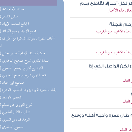
 لكل أحد إلا لقاطع رحم
(69) مسند الإمام أحمد
عاني هذه الأخبار
(63) فيض القدير
(59) الجامع لشعب الإيمان
لرحم شجنة
ي هذه الأخبار من الغريب
(57) مجمع الزاوئد ومنبع الفوائد
(56) إتحاف 
ال
ي هذه الأخبار من الغريب
(41) حاشية مسند الإمام أحمد بن حنبل
(39) عمدة القاري شرح صحيح البخاري
كن الواصل الذي إذا
(34) التوضيح لشرح الجامع الصحيح
(33) فتح الباري شرح صحيح البخاري
 العلم
(29) صحيح ابن حبان
(28) إتحاف الخيرة المهرة بزوائد المسانيد العشرة
(27) المعجم الأوسط
 العلم
(25) شرح النووي على مسلم
(24) تهذيب الآثار للطبري
 طال عمره وأحبه أهله ووسع
(21) الزهد لهناد بن السري
(21) صحيح البخاري
ر العلم