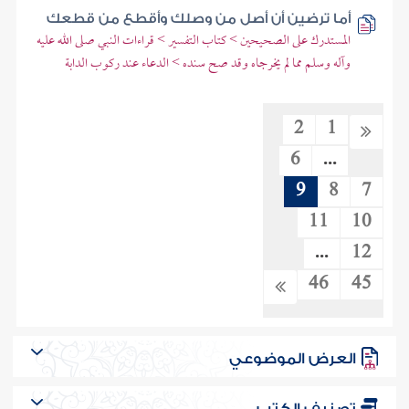
أما ترضين أن أصل من وصلك وأقطع من قطعك
المستدرك على الصحيحين > كتاب التفسير > قراءات النبي صلى الله عليه
وآله وسلم مما لم يخرجاه وقد صح سنده > الدعاء عند ركوب الدابة
2
1
6
...
9
8
7
11
10
...
12
46
45
العرض الموضوعي
تصنيف الكتب