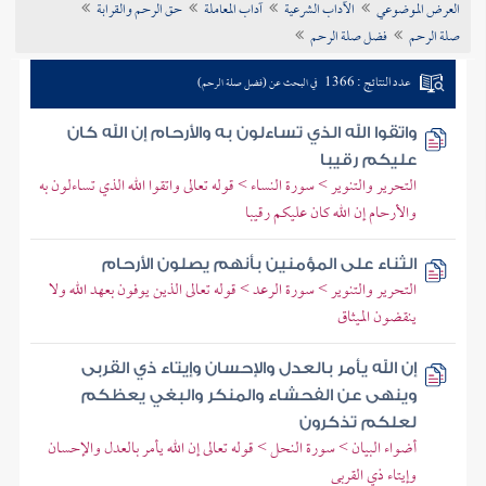
العرض الموضوعي
الآداب الشرعية
آداب المعاملة
حق الرحم والقرابة
تراجم الأعلام
صلة الرحم
فضل صلة الرحم
عدد النتائج : 1366
في البحث عن (فضل صلة الرحم)
واتقوا الله الذي تساءلون به والأرحام إن الله كان
عليكم رقيبا
التحرير والتنوير > سورة النساء > قوله تعالى واتقوا الله الذي تساءلون به
والأرحام إن الله كان عليكم رقيبا
الثناء على المؤمنين بأنهم يصلون الأرحام
التحرير والتنوير > سورة الرعد > قوله تعالى الذين يوفون بعهد الله ولا
ينقضون الميثاق
إن الله يأمر بالعدل والإحسان وإيتاء ذي القربى
وينهى عن الفحشاء والمنكر والبغي يعظكم
لعلكم تذكرون
أضواء البيان > سورة النحل > قوله تعالى إن الله يأمر بالعدل والإحسان
وإيتاء ذي القربى