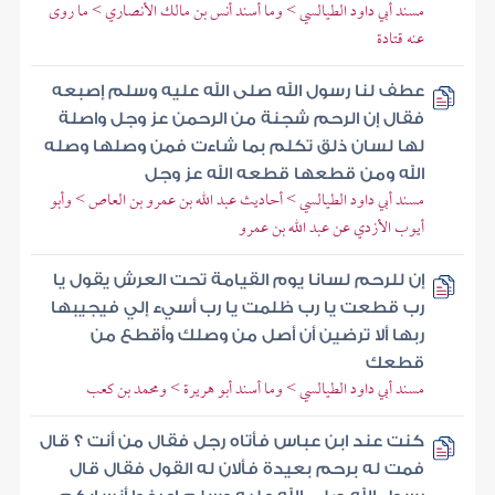
مسند أبي داود الطيالسي > وما أسند أنس بن مالك الأنصاري > ما روى
عنه قتادة
عطف لنا رسول الله صلى الله عليه وسلم إصبعه
فقال إن الرحم شجنة من الرحمن عز وجل واصلة
لها لسان ذلق تكلم بما شاءت فمن وصلها وصله
الله ومن قطعها قطعه الله عز وجل
مسند أبي داود الطيالسي > أحاديث عبد الله بن عمرو بن العاص > وأبو
أيوب الأزدي عن عبد الله بن عمرو
إن للرحم لسانا يوم القيامة تحت العرش يقول يا
رب قطعت يا رب ظلمت يا رب أسيء إلي فيجيبها
ربها ألا ترضين أن أصل من وصلك وأقطع من
قطعك
مسند أبي داود الطيالسي > وما أسند أبو هريرة > ومحمد بن كعب
كنت عند ابن عباس فأتاه رجل فقال من أنت ؟ قال
فمت له برحم بعيدة فألان له القول فقال قال