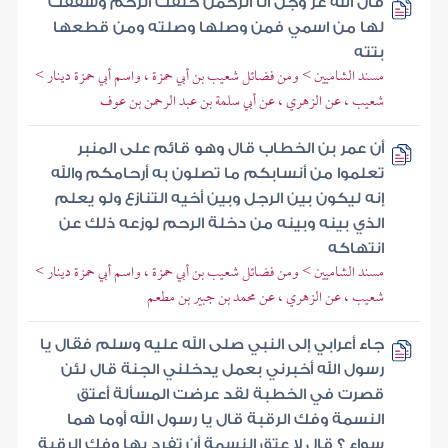
قال الله عز وجل أنا الرحمن خلقت الرحم وشققت
لها من اسمي فمن وصلها وصلته ومن قطعها
بتته
مسند الشاميين > ومن فضائل شعيب بن أبي حمزة ، واسم أبي حمزة دينار >
شعيب ، عن الزهري ، عن أبي سلمة بن عبد الرحمن بن عوف
أن عمر بن الخطاب قال وهو قائم على المنبر
تعلموا من أنسابكم ما تصلون به أرحامكم والله
إنه ليكون بين الرجل وبين أخيه التنازع ولو يعلم
الذي بينه وبينه من دخلة الرحم لوزعه ذلك عن
انتهاكه
مسند الشاميين > ومن فضائل شعيب بن أبي حمزة ، واسم أبي حمزة دينار >
شعيب ، عن الزهري ، عن محمد بن جبير بن مطعم
جاء أعرابي إلى النبي صلى الله عليه وسلم فقال يا
رسول الله أخبرني بعمل يدخلني الجنة قال لئن
قصرت في الخطبة لقد عرضت المسألة أعتق
النسمة وفك الرقبة قال يا رسول الله أوما هما
سواء ؟ قال لا عتق النسمة أن تفرد بها وفك الرقبة