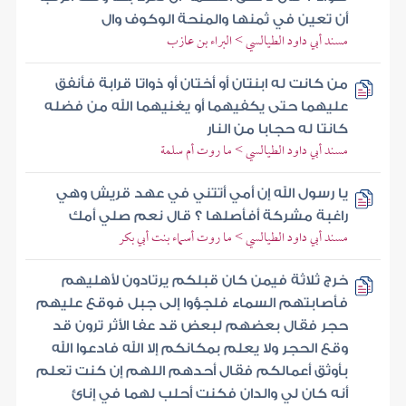
أن تعين في ثمنها والمنحة الوكوف وال
مسند أبي داود الطيالسي > البراء بن عازب
من كانت له ابنتان أو أختان أو ذواتا قرابة فأنفق
عليهما حتى يكفيهما أو يغنيهما الله من فضله
كانتا له حجابا من النار
مسند أبي داود الطيالسي > ما روت أم سلمة
يا رسول الله إن أمي أتتني في عهد قريش وهي
راغبة مشركة أفأصلها ؟ قال نعم صلي أمك
مسند أبي داود الطيالسي > ما روت أسماء بنت أبي بكر
خرج ثلاثة فيمن كان قبلكم يرتادون لأهليهم
فأصابتهم السماء فلجؤوا إلى جبل فوقع عليهم
حجر فقال بعضهم لبعض قد عفا الأثر ترون قد
وقع الحجر ولا يعلم بمكانكم إلا الله فادعوا الله
بأوثق أعمالكم فقال أحدهم اللهم إن كنت تعلم
أنه كان لي والدان فكنت أحلب لهما في إنائ