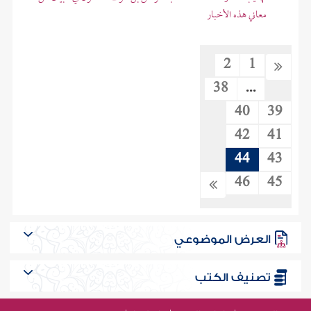
معاني هذه الأخبار
2
1
38
...
40
39
42
41
44
43
46
45
العرض الموضوعي
تصنيف الكتب