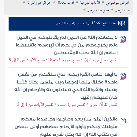
العرض الموضوعي
الآداب الشرعية
آداب المعاملة
حق الرحم والقرابة
تراجم الأعلام
صلة الرحم
فضل صلة الرحم
عدد النتائج : 1366
في البحث عن (فضل صلة الرحم)
لا ينهاكم الله عن الذين لم يقاتلوكم في الدين
ولم يخرجوكم من دياركم أن تبروهم وتقسطوا
إليهم إن الله يحب المقسطين
تفسير مقاتل بن سليمان > تفسير سورة الممتحنة > تفسير الآيات من 8 إلى 9
يا أيها الناس اتقوا ربكم الذي خلقكم من نفس
واحدة وخلق منها زوجها وبث منهما رجالا كثيرا
ونساء واتقوا الله الذي تساءلون به والأرحام إن الله
كان عليكم رقيبا
تفسير القرآن العزيز > تفسير سورة النساء > تفسير الآيات من 1 إلى 3
والذين آمنوا من بعد وهاجروا وجاهدوا معكم
فأولئك منكم وأولو الأرحام بعضهم أولى ببعض
في كتاب الله إن الله بكل شيء عليم