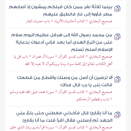
بينما ثلاثة نفر ممن كان قبلكم يمشون إذ أصابهم
مطر فأووا إلى غار فانطبق عليهم
صحيح البخاري > كتاب أحاديث الأنبياء > باب حديث الغار
من محمد رسول الله إلى هرقل عظيم الروم سلام
على من اتبع الهدى أما بعد فإني أدعوك بدعاية
الإسلام أسلم تسلم
صحيح البخاري > كتاب تفسير القرآن > سورة آل عمران > باب قل يا
أهل الكتاب تعالوا إلى كلمة سواء بيننا وبينكم أن لا نعبد إلا الله
ألا ترضين أن أصل من وصلك وأقطع من قطعك
قالت بلى يا رب قال فذاك
صحيح البخاري > كتاب تفسير القرآن > سورة محمد صلى الله عليه وسلم
> باب وتقطعوا أرحامكم
ما أنا بقارئ قال فأخذني فغطني حتى بلغ مني
الجهد ثم أرسلني فقال اقرأ قلت ما أنا بقارئ
صحيح البخاري > كتاب تفسير القرآن > سورة اقرأ باسم ربك الذي خلق