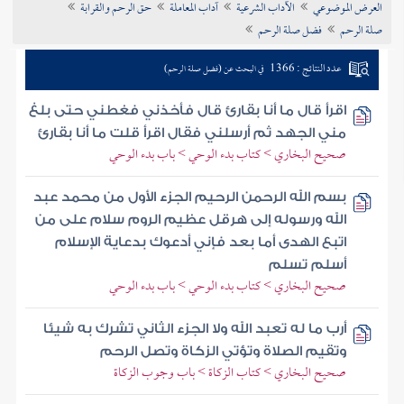
العرض الموضوعي
الآداب الشرعية
آداب المعاملة
حق الرحم والقرابة
تراجم الأعلام
صلة الرحم
فضل صلة الرحم
عدد النتائج : 1366
في البحث عن (فضل صلة الرحم)
اقرأ قال ما أنا بقارئ قال فأخذني فغطني حتى بلغ
مني الجهد ثم أرسلني فقال اقرأ قلت ما أنا بقارئ
صحيح البخاري > كتاب بدء الوحي > باب بدء الوحي
بسم الله الرحمن الرحيم الجزء الأول من محمد عبد
الله ورسوله إلى هرقل عظيم الروم سلام على من
اتبع الهدى أما بعد فإني أدعوك بدعاية الإسلام
أسلم تسلم
صحيح البخاري > كتاب بدء الوحي > باب بدء الوحي
أرب ما له تعبد الله ولا الجزء الثاني تشرك به شيئا
وتقيم الصلاة وتؤتي الزكاة وتصل الرحم
صحيح البخاري > كتاب الزكاة > باب وجوب الزكاة