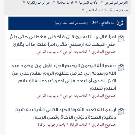
العرض الموضوعي
الآداب الشرعية
آداب المعاملة
حق الرحم والقرابة
تراجم الأعلام
صلة الرحم
فضل صلة الرحم
عدد النتائج : 1366
في البحث عن (فضل صلة الرحم)
اقرأ قال ما أنا بقارئ قال فأخذني فغطني حتى بلغ
مني الجهد ثم أرسلني فقال اقرأ قلت ما أنا بقارئ
صحيح البخاري > كتاب بدء الوحي > باب بدء الوحي
بسم الله الرحمن الرحيم الجزء الأول من محمد عبد
الله ورسوله إلى هرقل عظيم الروم سلام على من
اتبع الهدى أما بعد فإني أدعوك بدعاية الإسلام
أسلم تسلم
صحيح البخاري > كتاب بدء الوحي > باب بدء الوحي
أرب ما له تعبد الله ولا الجزء الثاني تشرك به شيئا
وتقيم الصلاة وتؤتي الزكاة وتصل الرحم
صحيح البخاري > كتاب الزكاة > باب وجوب الزكاة