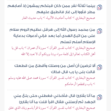
بينما ثلاثة نفر ممن كان قبلكم يمشون إذ أصابهم
مطر فأووا إلى غار فانطبق عليهم
صحيح البخاري > كتاب أحاديث الأنبياء > باب حديث الغار
من محمد رسول الله إلى هرقل عظيم الروم سلام
على من اتبع الهدى أما بعد فإني أدعوك بدعاية
الإسلام أسلم تسلم
صحيح البخاري > كتاب تفسير القرآن > سورة آل عمران > باب قل يا
أهل الكتاب تعالوا إلى كلمة سواء بيننا وبينكم أن لا نعبد إلا الله
ألا ترضين أن أصل من وصلك وأقطع من قطعك
قالت بلى يا رب قال فذاك
صحيح البخاري > كتاب تفسير القرآن > سورة محمد صلى الله عليه وسلم
> باب وتقطعوا أرحامكم
ما أنا بقارئ قال فأخذني فغطني حتى بلغ مني
الجهد ثم أرسلني فقال اقرأ قلت ما أنا بقارئ
صحيح البخاري > كتاب تفسير القرآن > سورة اقرأ باسم ربك الذي خلق