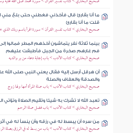
صحيح البخاري > كتاب تفسير القرآن > سورة محمد صلى الله عليه و
ما أنا بقارئ قال فأخذني فغطني حتى بلغ مني ا
قلت ما أنا بقارئ
صحيح البخاري > كتاب تفسير القرآن > سورة اقرأ باسم ربك الذي خ
بينما ثلاثة نفر يتماشون أخذهم المطر فمالوا إ
فم غارهم صخرة من الجبل فأطبقت عليهم
صحيح البخاري > كتاب الأدب > باب إجابة دعاء من بر والديه
أن هرقل أرسل إليه فقال يعني النبي صلى الله عل
والصدقة والعفاف والصلة
صحيح البخاري > كتاب الأدب > باب صلة المرأة أمها ولها زوج
تعبد الله لا تشرك به شيئا وتقيم الصلاة وتؤتي ا
صحيح البخاري > كتاب الأدب > باب فضل صلة الرحم
من سره أن يبسط له في رزقه وأن ينسأ له في أث
صحيح البخاري > كتاب الأدب > باب من بسط له في الرزق بصلة الر