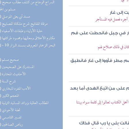
(20) السر
مسلم بن ال
 إلى غار
(20) مسند أبي يعلى الموصلي
جره فعمل فيه المستأجر
(20) مرقاة المفاتيح شرح مشكاة المصابيح
(20) حلية الأولياء وطبقات الأصفياء
 غار في جبل فانحطت على فم
(19) مكارم الأخلاق ومعاليها ومحمود طرائقها
(18) البحر 
وكان في ذلك صلاح لهم
(17) صحيح مسلم
م مطر فأووا إلى غار فانطبق
(17) المستدرك على الصحيحين
(17) الأحاديث المختارة
(16) شرح السنة
(16) الأدب المفرد للبخاري
على من اتبع الهدى أما بعد
(16) المعجم الكبير
 الكتاب تعالوا إلى كلمة سواء بيننا
(14) المطالب العالية بزوائد المسانيد الثمانية
(13) تحفة الأحوذي
(13) تفسير القاسمي
لت بلى يا رب قال فذاك
(13) رياض الصالحين