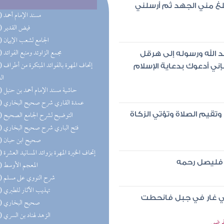
لغ مني الجهد ثم أرسلني
(69) مسند الإمام أحمد
(63) فيض القدير
(59) الجامع لشعب الإيمان
(57) مجمع الزاوئد ومنبع الفوائد
د الله ورسوله إلى هرقل
(56) إتحاف 
ني أدعوك بدعاية الإسلام
ال
(41) حاشية مسند الإمام أحمد بن حنبل
(39) عمدة القاري شرح صحيح البخاري
(34) التوضيح لشرح الجامع الصحيح
 وتقيم الصلاة وتؤتي الزكاة
(33) فتح الباري شرح صحيح البخاري
(29) صحيح ابن حبان
(28) إتحاف الخيرة المهرة بزوائد المسانيد العشرة
ه فليصل رحمه
(27) المعجم الأوسط
(25) شرح النووي على مسلم
(24) تهذيب الآثار للطبري
في غار في جبل فانحطت
(21) صحيح البخاري
(21) الزهد لهناد بن السري
 فرضي