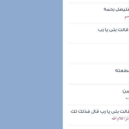
 فليصل رحمه
حم
لت بلى يا رب
قطعته
من
سه
لت بلى يا رب قال فذلك لك
ا كلام الله