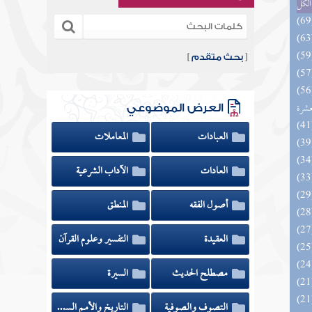
الكل
[
بحث متقدم
]
المهرة بالفوائد المبتكرة من أطراف
عشرة
العرض الموضوعي
العبادات
المعاملات
العادات
الآداب الشرعية
أصول الفقه
المنطق
العقيدة
التفسير وعلوم القرآن
مصطلح الحديث
السيرة
التصوف والصوفية
التاريخ والأمم السابقة