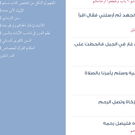
سلم > باب وتقطعوا أرحامكم
(12) المفهم لما أشكل من تلخيص كتاب مسلم
(10) الإيمان لابن منده
لجهد ثم أرسلني فقال اقرأ
(10) سنن الترمذي
(10) الانتباه لما قال الحاكم ولم يخرجاه
لق
(10) نظم الدرر في تناسب الآيات والسور
(10) السنن الكبرى للنسائي
لى غار في الجبل فانحطت على
(10) أحكام القرآن للجصاص
(9) الدر المنثور
يه وسلم يأمرنا بالصلاة
لزكاة وتصل الرحم
ره فليصل رحمه
حم