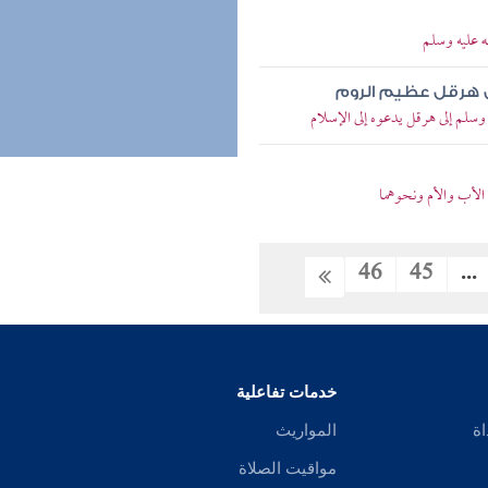
ه عليه وسلم
ى هرقل عظيم الروم
سلم إلى هرقل يدعوه إلى الإسلام
لأب والأم ونحوهما
46
45
...
خدمات تفاعلية
اة
المواريث
مواقيت الصلاة