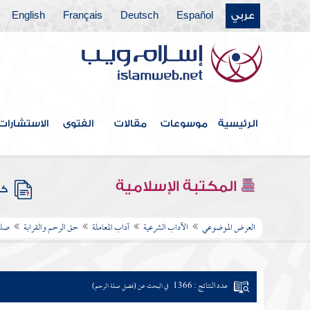
عربي
Español
Deutsch
Français
English
الرئيسية
موسوعات
مقالات
الفتوى
الاستشارات
المكتبة الإسلامية
كتب
العرض الموضوعي
الآداب الشرعية
آداب المعاملة
حق الرحم والقرابة
صلة
عدد النتائج : 1366
في البحث عن (فضل صلة الرحم)