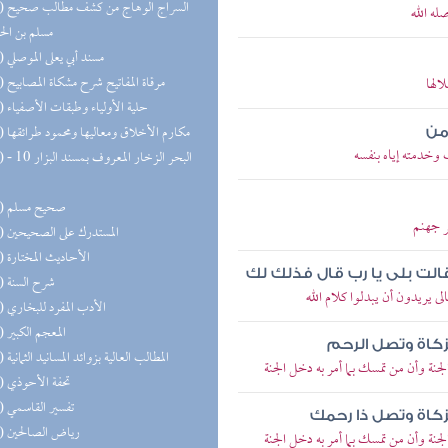
(20) السر
ه الله
مسلم بن ال
(20) مسند أبي يعلى الموصلي
(20) مرقاة المفاتيح شرح مشكاة المصابيح
لها
(20) حلية الأولياء وطبقات الأصفياء
(19) مكارم الأخلاق ومعاليها ومحمود طرائقها
من
خدمته إياه بنفسه
(18) البحر 
(17) صحيح مسلم
 جهنم
(17) المستدرك على الصحيحين
(17) الأحاديث المختارة
لت بلى يا رب قال فذلك لك
(16) شرح السنة
يريدون أن يبدلوا كلام الله
(16) الأدب المفرد للبخاري
(16) المعجم الكبير
لزكاة وتصل الرحم
(14) المطالب العالية بزوائد المسانيد الثمانية
نة وأن من تمسك بما أمر به دخل الجنة
(13) تحفة الأحوذي
(13) تفسير القاسمي
لزكاة وتصل ذا رحمك
(13) رياض الصالحين
نة وأن من تمسك بما أمر به دخل الجنة