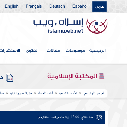
عربي
Español
Deutsch
Français
English
الرئيسية
موسوعات
مقالات
الفتوى
الاستشارات
المكتبة الإسلامية
كتب
العرض الموضوعي
الآداب الشرعية
آداب المعاملة
حق الرحم والقرابة
صلة
عدد النتائج : 1366
في البحث عن (فضل صلة الرحم)