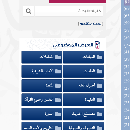
الكل
[
بحث متقدم
]
المهرة بالفوائد المبتكرة من أطراف
عشرة
العرض الموضوعي
العبادات
المعاملات
العادات
الآداب الشرعية
أصول الفقه
المنطق
العقيدة
التفسير وعلوم القرآن
مصطلح الحديث
السيرة
التصوف والصوفية
التاريخ والأمم السابقة