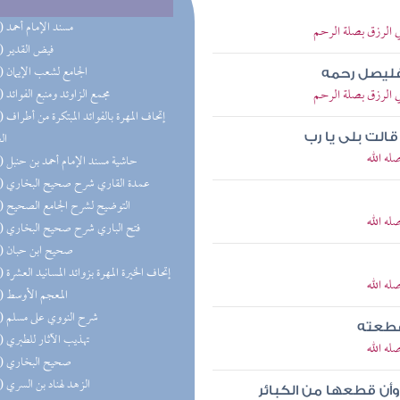
(69) مسند الإمام أحمد
 الرزق بصلة الرحم
(63) فيض القدير
(59) الجامع لشعب الإيمان
 فليصل رحمه
 الرزق بصلة الرحم
(57) مجمع الزاوئد ومنبع الفوائد
(56) إتحاف 
ال
لت بلى يا رب
ه الله
(41) حاشية مسند الإمام أحمد بن حنبل
(39) عمدة القاري شرح صحيح البخاري
(34) التوضيح لشرح الجامع الصحيح
ه الله
(33) فتح الباري شرح صحيح البخاري
(29) صحيح ابن حبان
(28) إتحاف الخيرة المهرة بزوائد المسانيد العشرة
ه الله
(27) المعجم الأوسط
(25) شرح النووي على مسلم
قطعته
(24) تهذيب الآثار للطبري
ه الله
(21) صحيح البخاري
(21) الزهد لهناد بن السري
أن قطعها من الكبائر