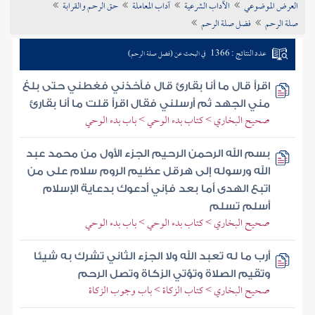
العرض الموضوعي
الآداب الشرعية
آداب المعاملة
حق الرحم والقرابة
تراجم الأعلام
صلة الرحم
فضل صلة الرحم
عدد النتائج : 1366
في البحث عن (فضل صلة الرحم)
اقرأ قال ما أنا بقارئ قال فأخذني فغطني حتى بلغ
مني الجهد ثم أرسلني فقال اقرأ قلت ما أنا بقارئ
صحيح البخاري > كتاب بدء الوحي > باب بدء الوحي
بسم الله الرحمن الرحيم الجزء الأول من محمد عبد
الله ورسوله إلى هرقل عظيم الروم سلام على من
اتبع الهدى أما بعد فإني أدعوك بدعاية الإسلام
أسلم تسلم
صحيح البخاري > كتاب بدء الوحي > باب بدء الوحي
أرب ما له تعبد الله ولا الجزء الثاني تشرك به شيئا
وتقيم الصلاة وتؤتي الزكاة وتصل الرحم
صحيح البخاري > كتاب الزكاة > باب وجوب الزكاة