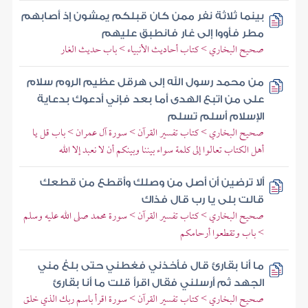
بينما ثلاثة نفر ممن كان قبلكم يمشون إذ أصابهم
مطر فأووا إلى غار فانطبق عليهم
صحيح البخاري > كتاب أحاديث الأنبياء > باب حديث الغار
من محمد رسول الله إلى هرقل عظيم الروم سلام
على من اتبع الهدى أما بعد فإني أدعوك بدعاية
الإسلام أسلم تسلم
صحيح البخاري > كتاب تفسير القرآن > سورة آل عمران > باب قل يا
أهل الكتاب تعالوا إلى كلمة سواء بيننا وبينكم أن لا نعبد إلا الله
ألا ترضين أن أصل من وصلك وأقطع من قطعك
قالت بلى يا رب قال فذاك
صحيح البخاري > كتاب تفسير القرآن > سورة محمد صلى الله عليه وسلم
> باب وتقطعوا أرحامكم
ما أنا بقارئ قال فأخذني فغطني حتى بلغ مني
الجهد ثم أرسلني فقال اقرأ قلت ما أنا بقارئ
صحيح البخاري > كتاب تفسير القرآن > سورة اقرأ باسم ربك الذي خلق