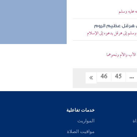
ه عليه وسلم
ى هرقل عظيم الروم
سلم إلى هرقل يدعوه إلى الإسلام
لأب والأم ونحوهما
46
45
...
خدمات تفاعلية
اة
المواريث
مواقيت الصلاة