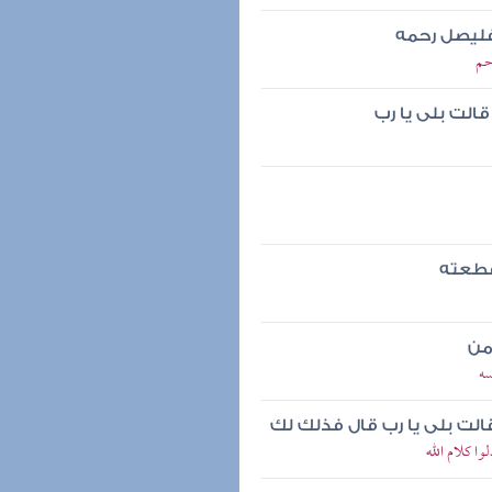
 فليصل رحمه
حم
لت بلى يا رب
قطعته
من
سه
لت بلى يا رب قال فذلك لك
ا كلام الله