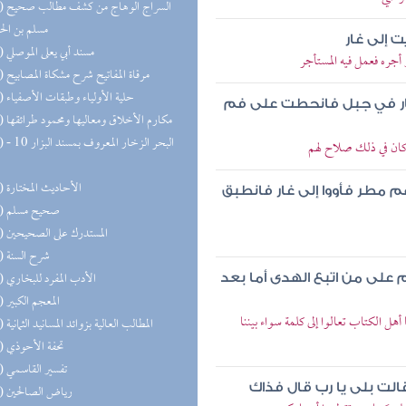
(20) السر
مسلم بن ال
 إلى غار
(20) مسند أبي يعلى الموصلي
جره فعمل فيه المستأجر
(20) مرقاة المفاتيح شرح مشكاة المصابيح
(20) حلية الأولياء وطبقات الأصفياء
 غار في جبل فانحطت على فم
(19) مكارم الأخلاق ومعاليها ومحمود طرائقها
(18) البحر 
وكان في ذلك صلاح لهم
(17) الأحاديث المختارة
م مطر فأووا إلى غار فانطبق
(17) صحيح مسلم
(17) المستدرك على الصحيحين
(16) شرح السنة
(16) الأدب المفرد للبخاري
على من اتبع الهدى أما بعد
(16) المعجم الكبير
 الكتاب تعالوا إلى كلمة سواء بيننا
(14) المطالب العالية بزوائد المسانيد الثمانية
(13) تحفة الأحوذي
(13) تفسير القاسمي
لت بلى يا رب قال فذاك
(13) رياض الصالحين