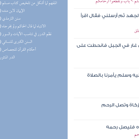
سلم > باب وتقطعوا أرحامكم
(12) المفهم لما أشكل من تلخيص كتاب مسلم
(10) الإيمان لابن منده
لجهد ثم أرسلني فقال اقرأ
(10) سنن الترمذي
(10) الانتباه لما قال الحاكم ولم يخرجاه
لق
(10) نظم الدرر في تناسب الآيات والسور
(10) السنن الكبرى للنسائي
لى غار في الجبل فانحطت على
(10) أحكام القرآن للجصاص
(9) الدر المنثور
يه وسلم يأمرنا بالصلاة
لزكاة وتصل الرحم
ره فليصل رحمه
حم