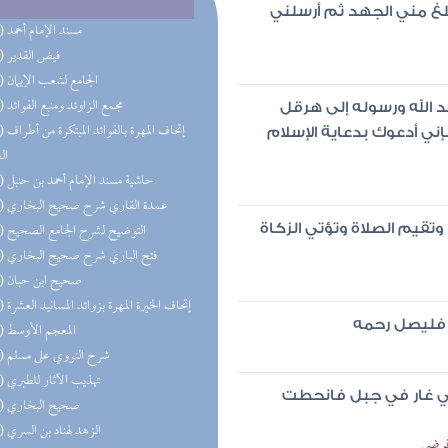
لغ مني الجهد ثم أرسلني
(69) مسند الإمام أحمد
(63) فيض القدير
(59) الجامع لشعب الإيمان
(57) مجمع الزاوئد ومنبع الفوائد
د الله ورسوله إلى هرقل
(56) إتحاف 
ني أدعوك بدعاية الإسلام
ال
(41) حاشية مسند الإمام أحمد بن حنبل
(39) عمدة القاري شرح صحيح البخاري
(34) التوضيح لشرح الجامع الصحيح
 وتقيم الصلاة وتؤتي الزكاة
(33) فتح الباري شرح صحيح البخاري
(29) صحيح ابن حبان
(28) إتحاف الخيرة المهرة بزوائد المسانيد العشرة
ه فليصل رحمه
(27) المعجم الأوسط
(25) شرح النووي على مسلم
(24) تهذيب الآثار للطبري
في غار في جبل فانحطت
(21) صحيح البخاري
(21) الزهد لهناد بن السري
 فرضي