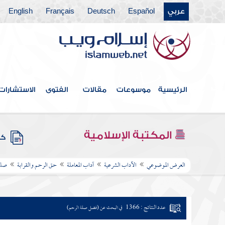
عربي
Español
Deutsch
Français
English
الرئيسية
موسوعات
مقالات
الفتوى
الاستشارات
المكتبة الإسلامية
كتب
العرض الموضوعي
الآداب الشرعية
آداب المعاملة
حق الرحم والقرابة
صلة
عدد النتائج : 1366
في البحث عن (فضل صلة الرحم)