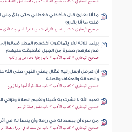
صحيح البخاري > كتاب تفسير القرآن > سورة محمد صلى الله عليه و
ما أنا بقارئ قال فأخذني فغطني حتى بلغ مني ا
قلت ما أنا بقارئ
صحيح البخاري > كتاب تفسير القرآن > سورة اقرأ باسم ربك الذي خ
بينما ثلاثة نفر يتماشون أخذهم المطر فمالوا إ
فم غارهم صخرة من الجبل فأطبقت عليهم
صحيح البخاري > كتاب الأدب > باب إجابة دعاء من بر والديه
أن هرقل أرسل إليه فقال يعني النبي صلى الله عل
والصدقة والعفاف والصلة
صحيح البخاري > كتاب الأدب > باب صلة المرأة أمها ولها زوج
تعبد الله لا تشرك به شيئا وتقيم الصلاة وتؤتي ا
صحيح البخاري > كتاب الأدب > باب فضل صلة الرحم
من سره أن يبسط له في رزقه وأن ينسأ له في أث
صحيح البخاري > كتاب الأدب > باب من بسط له في الرزق بصلة الر