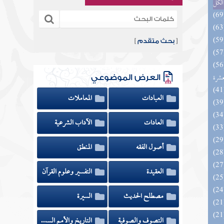
الكل
[
بحث متقدم
]
المهرة بالفوائد المبتكرة من أطراف
عشرة
العرض الموضوعي
العبادات
المعاملات
العادات
الآداب الشرعية
أصول الفقه
المنطق
العقيدة
التفسير وعلوم القرآن
مصطلح الحديث
السيرة
التصوف والصوفية
التاريخ والأمم السابقة