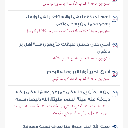
سنن ابن ماجه > كتاب الأدب > باب بر الوالدين
نعم الصلاة عليهما والاستغفار لهما وإيفاء
بعهودهما من بعد موتهما
سنن ابن ماجه > كتاب الأدب > باب صل من كان أبوك يصل
أمتي على خمس طبقات فأربعون سنة أهل بر
وتقوى
سنن ابن ماجه > كتاب الفتن > باب الآيات
أسرع الخير ثوابا البر وصلة الرحم
سنن ابن ماجه > كتاب الزهد > باب البغي
من سره أن يمد له في عمره ويوسع له في رزقه
ويدفع عنه ميتة السوء فليتق الله وليصل رحمه
مسند أحمد > مسند العشرة المبشرين بالجنة > مسند الخلفاء الراشدين >
ومن مسند علي بن أبي طالب رضي الله عنه
بعث الله إلينا رسولا منا نعرف نسبه وصدقه