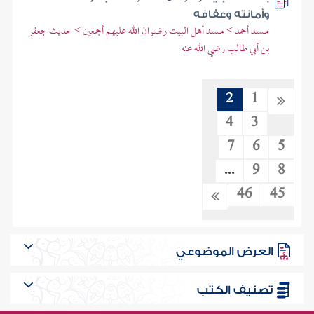
وأمانته وعفافه
مسند أحمد > مسند أهل البيت رضوان الله عليهم أجمعين > حديث جعفر
بن أبي طالب رضي الله عنه
2
1
4
3
7
6
5
...
9
8
46
45
العرض الموضوعي
تصنيف الكتب