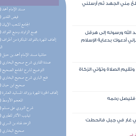
لغ مني الجهد ثم أرسلني
(69) مسند الإمام أحمد
(63) فيض القدير
(59) الجامع لشعب الإيمان
(57) مجمع الزاوئد ومنبع الفوائد
د الله ورسوله إلى هرقل
(56) إتحاف 
ني أدعوك بدعاية الإسلام
ال
(41) حاشية مسند الإمام أحمد بن حنبل
(39) عمدة القاري شرح صحيح البخاري
(34) التوضيح لشرح الجامع الصحيح
 وتقيم الصلاة وتؤتي الزكاة
(33) فتح الباري شرح صحيح البخاري
(29) صحيح ابن حبان
(28) إتحاف الخيرة المهرة بزوائد المسانيد العشرة
ه فليصل رحمه
(27) المعجم الأوسط
(25) شرح النووي على مسلم
(24) تهذيب الآثار للطبري
في غار في جبل فانحطت
(21) الزهد لهناد بن السري
(21) صحيح البخاري
 فرضي