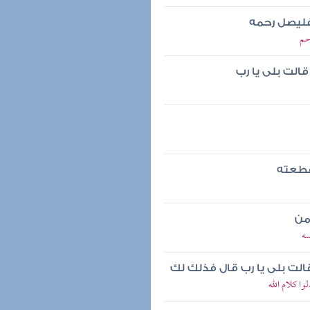
 فليصل رحمه
حم
لت بلى يا رب
قطعته
من
سه
لت بلى يا رب قال فذلك لك
ا كلام الله