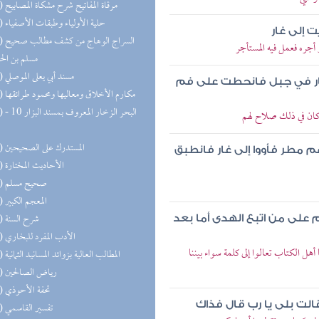
(20) مرقاة المفاتيح شرح مشكاة المصابيح
(20) حلية الأولياء وطبقات الأصفياء
 إلى غار
(20) السر
جره فعمل فيه المستأجر
مسلم بن ال
(20) مسند أبي يعلى الموصلي
 غار في جبل فانحطت على فم
(19) مكارم الأخلاق ومعاليها ومحمود طرائقها
(18) البحر 
وكان في ذلك صلاح لهم
(17) المستدرك على الصحيحين
م مطر فأووا إلى غار فانطبق
(17) الأحاديث المختارة
(17) صحيح مسلم
(16) المعجم الكبير
(16) شرح السنة
على من اتبع الهدى أما بعد
(16) الأدب المفرد للبخاري
 الكتاب تعالوا إلى كلمة سواء بيننا
(14) المطالب العالية بزوائد المسانيد الثمانية
(13) رياض الصالحين
(13) تحفة الأحوذي
لت بلى يا رب قال فذاك
(13) تفسير القاسمي