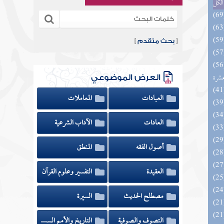
الكل
[
بحث متقدم
]
المهرة بالفوائد المبتكرة من أطراف
عشرة
العرض الموضوعي
العبادات
المعاملات
العادات
الآداب الشرعية
أصول الفقه
المنطق
العقيدة
التفسير وعلوم القرآن
مصطلح الحديث
السيرة
التصوف والصوفية
التاريخ والأمم السابقة