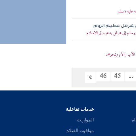
ه عليه وسلم
ى هرقل عظيم الروم
سلم إلى هرقل يدعوه إلى الإسلام
لأب والأم ونحوهما
46
45
...
خدمات تفاعلية
اة
المواريث
مواقيت الصلاة