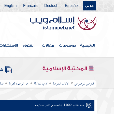
عربي
Español
Deutsch
Français
English
الرئيسية
موسوعات
مقالات
الفتوى
الاستشارات
المكتبة الإسلامية
كتب
العرض الموضوعي
الآداب الشرعية
آداب المعاملة
حق الرحم والقرابة
صلة
عدد النتائج : 1366
في البحث عن (فضل صلة الرحم)