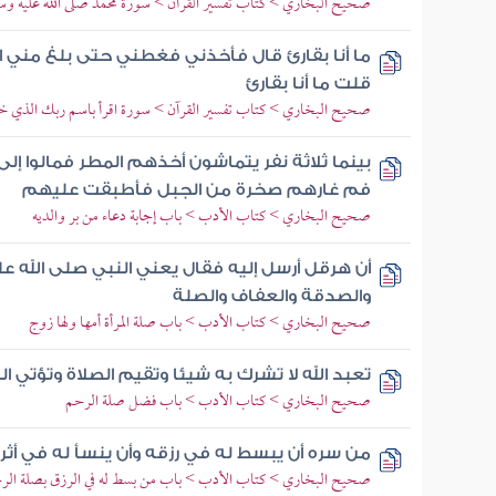
صحيح البخاري > كتاب تفسير القرآن > سورة محمد صلى الله عليه و
ما أنا بقارئ قال فأخذني فغطني حتى بلغ مني ا
قلت ما أنا بقارئ
صحيح البخاري > كتاب تفسير القرآن > سورة اقرأ باسم ربك الذي خ
بينما ثلاثة نفر يتماشون أخذهم المطر فمالوا إ
فم غارهم صخرة من الجبل فأطبقت عليهم
صحيح البخاري > كتاب الأدب > باب إجابة دعاء من بر والديه
أن هرقل أرسل إليه فقال يعني النبي صلى الله عل
والصدقة والعفاف والصلة
صحيح البخاري > كتاب الأدب > باب صلة المرأة أمها ولها زوج
تعبد الله لا تشرك به شيئا وتقيم الصلاة وتؤتي ا
صحيح البخاري > كتاب الأدب > باب فضل صلة الرحم
من سره أن يبسط له في رزقه وأن ينسأ له في أث
صحيح البخاري > كتاب الأدب > باب من بسط له في الرزق بصلة الر