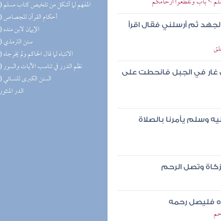
سلم > باب وتقطعوا أرحامكم
(12) المفهم لما أشكل من تلخيص كتاب مسلم
(10) أحكام القرآن للجصاص
لجهد ثم أرسلني فقال اقرأ
(10) الإيمان لابن منده
(10) سنن الترمذي
لق
(10) الانتباه لما قال الحاكم ولم يخرجاه
(10) نظم الدرر في تناسب الآيات والسور
لى غار في الجبل فانحطت على
(10) السنن الكبرى للنسائي
(9) الدر المنثور
يه وسلم يأمرنا بالصلاة
لزكاة وتصل الرحم
ره فليصل رحمه
حم