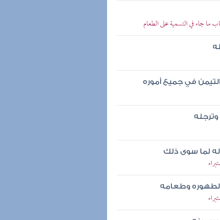
 ما جاء في التسمية على الطعام
ه
لتيمن في جميع أموره
وترجله
له لما سوى ذلك
براء
ى لطهوره وطعامه
براء