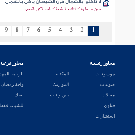
لا تأكلوا بالشمال فإن الشيطان يأكل بالشمال
سنن ابن ماجه > كتاب الأطعمة > باب الأكل باليمين
9
8
7
6
5
4
3
2
1
محاور رئيسية
محاور فرعية
موسوعات
المكتبة
الرحمة المهد
صوتيات
المواريث
واحة رمضان
مقالات
بنين وبنات
نسك
فتاوى
للشباب فقط
استشارات