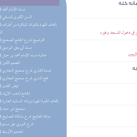
أنه كله
(44) مسند الإمام أحمد
(24) السنن الكبرى للنسائي
(23) إتحاف 
 في دخول المسجد وغيره
ال
(16) التوضيح لشرح الجامع الصحيح
(14) مسند أبي يعلى الموصلي
ليمين
(14) حاشية مسند الإمام أحمد بن حنبل
(12) المعجم الكبير
ه
(12) عمدة القاري شرح صحيح البخاري
(12) فتح الباري شرح صحيح البخاري
(12) فيض القدير
(11) الجامع لشعب الإيمان
(11) إتحاف الخيرة المهرة بزوائد المسانيد العشرة
(11) صحيح ابن حبان
(11) مرقاة المفاتيح شرح مشكاة المصابيح
(11) شرح النووي على مسلم
(11) المعجم الأوسط