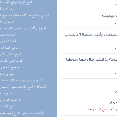
(10) مجمع الزاوئد ومنبع الفوائد
ا
(10) عون المعبود
(10) السر
 بيمينه
مسلم بن ال
ا
(9) المفهم لما أشكل من تلخيص كتاب مسلم
(8) صحيح مسلم
الشيطان يأكل بشماله ويشرب
(7) تحفة الأحوذي
ا
(7) رياض الصالحين
(7) شرح مشكل الآثار
ه إلا الكبر قال فما رفعها
(7) كتاب السنن الكبرى
(6) صحيح البخاري
ا
(6) سنن أبي داود
(5) شرح الزرقاني على موطأ الإمام مالك
(5) الاستذكار الجامع لمذاهب فقهاء الأمصار
ا
(4) شرح السنة
(4) الأحاديث المختارة
حدة
(4) نيل الأوطار
الاحتباء في ثوب واحد