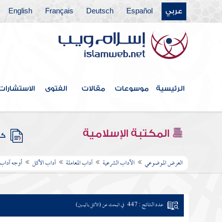
عربي
Español
Deutsch
Français
English
الرئيسية
موسوعات
مقالات
الفتوى
الاستشارات
المكتبة الإسلامية
كتب
العرض الموضوعي
الآداب الشرعية
آداب المعاملة
آداب الأكل
أوجه آداب 
عدد النتائج : 447
في البحث عن (الأكل باليمين)