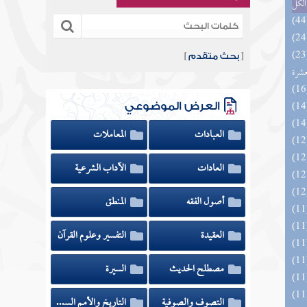
الكل
المهرة بالفوائد المبتكرة من أطراف
[
بحث متقدم
]
عشرة
العرض الموضوعي
العبادات
المعاملات
العادات
الآداب الشرعية
أصول الفقه
المنطق
العقيدة
التفسير وعلوم القرآن
مصطلح الحديث
السيرة
التصوف والصوفية
التاريخ والأمم السابقة