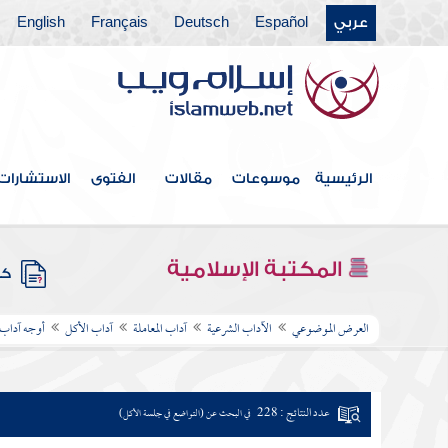
عربي
Español
Deutsch
Français
English
الرئيسية
موسوعات
مقالات
الفتوى
الاستشارات
المكتبة الإسلامية
كتب
العرض الموضوعي
الآداب الشرعية
آداب المعاملة
آداب الأكل
أوجه آداب 
عدد النتائج : 228
في البحث عن (التواضع في جلسة الأكل)