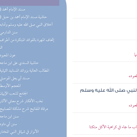
(20) مسند الإمام أحمد
(12) حاشية مسند الإمام أحمد بن حنبل
(9) أخلاق النبي صلى الله عليه وسلم وآدابه
(8) سنن الدارمي
ال
ا
(7) عون المعبود
(7) حاشية السندي على ابن ماجه
(6) المطالب العالية بزوائد المسانيد الثمانية
عوده
(6) مسند أبي يعلى الموصلي
(6) المعجم الأوسط
لنبي صلى الله عليه وسلم
(6) الجامع لشعب الإيمان
(6) نخب الأفكار شرح معاني الآثار
عوده
(6) مرقاة المفاتيح شرح مشكاة المصابيح
(5) سنن ابن ماجه
(5) سنن أبي داود
 ما جاء في كراهية الأكل متكئا
(5) الأنوار في شمائل النبي المختار