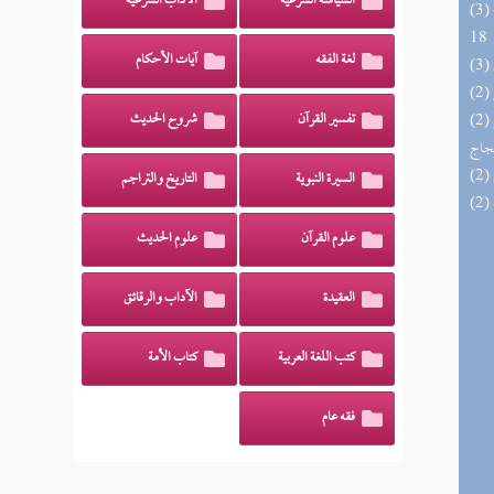
السياسة الشرعية
الآداب الشرعية
(3) البحر الزخار المعروف بمسند البزار 10 -
18
لغة الفقه
آيات الأحكام
(2) السراج الوهاج من كشف مطالب صحيح
تفسير القرآن
شروح الحديث
حجاج
السيرة النبوية
التاريخ والتراجم
علوم القرآن
علوم الحديث
العقيدة
الآداب والرقائق
كتب اللغة العربية
كتاب الأمة
فقه عام