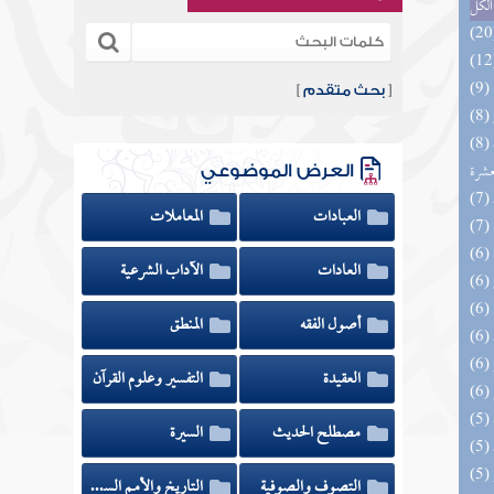
الكل
[
بحث متقدم
]
(8) إتحاف المهرة بالفوائد المبتكرة من أطراف
عشرة
العرض الموضوعي
العبادات
المعاملات
العادات
الآداب الشرعية
أصول الفقه
المنطق
العقيدة
التفسير وعلوم القرآن
مصطلح الحديث
السيرة
التصوف والصوفية
التاريخ والأمم السابقة