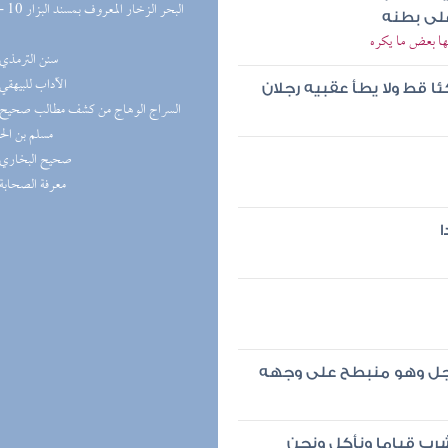
على بطنه
ها بعض ما يكره
(3) سنن الترمذي
(2) الآداب للبيهقي
ا قط ولا يطأ عقبيه رجلان
مسلم بن ال
(2) صحيح البخاري
(2) معرفة الصحابة
ا
لرجل وهو منبطح على وجهه
شرب قياما ونأكل ونحن