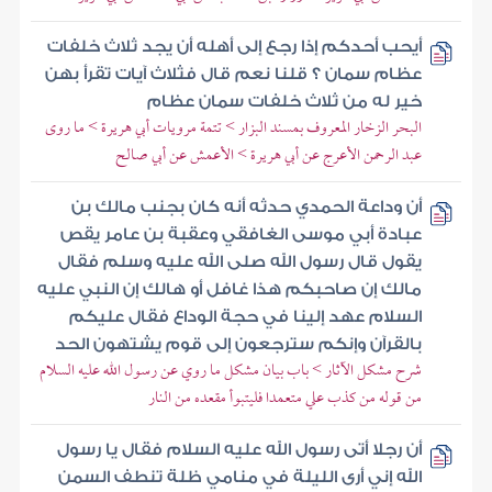
أيحب أحدكم إذا رجع إلى أهله أن يجد ثلاث خلفات
عظام سمان ؟ قلنا نعم قال فثلاث آيات تقرأ بهن
خير له من ثلاث خلفات سمان عظام
البحر الزخار المعروف بمسند البزار > تتمة مرويات أبي هريرة > ما روى
عبد الرحمن الأعرج عن أبي هريرة > الأعمش عن أبي صالح
أن وداعة الحمدي حدثه أنه كان بجنب مالك بن
عبادة أبي موسى الغافقي وعقبة بن عامر يقص
يقول قال رسول الله صلى الله عليه وسلم فقال
مالك إن صاحبكم هذا غافل أو هالك إن النبي عليه
السلام عهد إلينا في حجة الوداع فقال عليكم
بالقرآن وإنكم سترجعون إلى قوم يشتهون الحد
شرح مشكل الآثار > باب بيان مشكل ما روي عن رسول الله عليه السلام
من قوله من كذب علي متعمدا فليتبوأ مقعده من النار
أن رجلا أتى رسول الله عليه السلام فقال يا رسول
الله إني أرى الليلة في منامي ظلة تنطف السمن