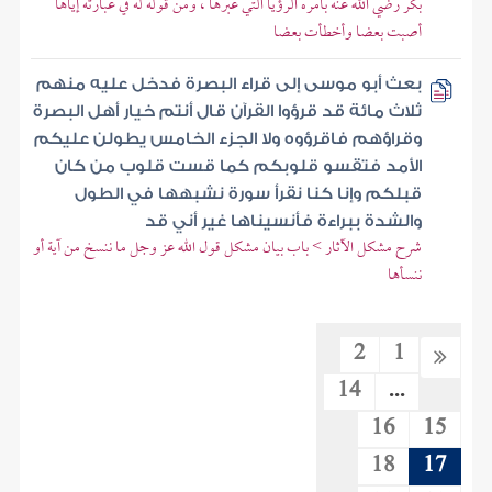
بكر رضي الله عنه بأمره الرؤيا التي عبرها ، ومن قوله له في عبارته إياها
أصبت بعضا وأخطأت بعضا
بعث أبو موسى إلى قراء البصرة فدخل عليه منهم
ثلاث مائة قد قرؤوا القرآن قال أنتم خيار أهل البصرة
وقراؤهم فاقرؤوه ولا الجزء الخامس يطولن عليكم
الأمد فتقسو قلوبكم كما قست قلوب من كان
قبلكم وإنا كنا نقرأ سورة نشبهها في الطول
والشدة ببراءة فأنسيناها غير أني قد
شرح مشكل الآثار > باب بيان مشكل قول الله عز وجل ما ننسخ من آية أو
ننسأها
2
1
14
...
16
15
18
17