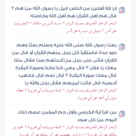
إن لله أهلين من الناس قيل يا رسول الله من هم ؟
قال هم أهل القرآن هم أهل الله وخاصته
البحر الزخار المعروف بمسند البزار > مسند أنس بن مالك > البصريون
عن أنس > بديل بن ميسرة عن أنس
بعث رسول الله صلى الله عليه وسلم بعثا وهم
ذوو عدة فاستقرأ كل رجل منهم القرآن أو قال من
القرآن فأتى على رجل من أحدثهم سنا فقال ماذا
معك يا فلان ؟ قال معي كذا وكذا وسورة البقرة
قال معك سورة البقرة ؟ قال نعم قال فاذهب
أحسبه قال فأنت أميرهم فقال رجل والله يا
البحر الزخار المعروف بمسند البزار > تتمة مرويات أبي هريرة > عطاء
مولى أبي أحمد عن أبي هريرة
من قرأ آية الكرسي وأول حم المؤمن عصم ذلك
اليوم من كل سوء
البحر الزخار المعروف بمسند البزار > تتمة مرويات أبي هريرة > حميد بن
مالك عن أبي هريرة > زرارة بن مصعب عن أبي سلمة عن أبي هريرة