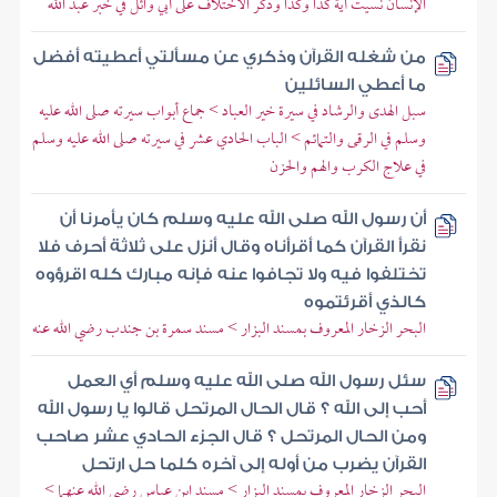
الإنسان نسيت آية كذا وكذا وذكر الاختلاف على أبي وائل في خبر عبد الله
من شغله القرآن وذكري عن مسألتي أعطيته أفضل
ما أعطي السائلين
سبل الهدى والرشاد في سيرة خير العباد > جماع أبواب سيرته صلى الله عليه
وسلم في الرقى والتمائم > الباب الحادي عشر في سيرته صلى الله عليه وسلم
في علاج الكرب والهم والحزن
أن رسول الله صلى الله عليه وسلم كان يأمرنا أن
نقرأ القرآن كما أقرأناه وقال أنزل على ثلاثة أحرف فلا
تختلفوا فيه ولا تجافوا عنه فإنه مبارك كله اقرؤوه
كالذي أقرئتموه
البحر الزخار المعروف بمسند البزار > مسند سمرة بن جندب رضي الله عنه
سئل رسول الله صلى الله عليه وسلم أي العمل
أحب إلى الله ؟ قال الحال المرتحل قالوا يا رسول الله
ومن الحال المرتحل ؟ قال الجزء الحادي عشر صاحب
القرآن يضرب من أوله إلى آخره كلما حل ارتحل
البحر الزخار المعروف بمسند البزار > مسند ابن عباس رضي الله عنهما >