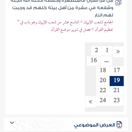
من قرأ القرآن فاستظهره وحفظه أدخله الله الجنة
وشفعه في عشرة من أهل بيته كلهم قد وجبت
لهم النار
الجامع لشعب الإيمان > التاسع عشر من شعب الإيمان وهو باب في "
تعظيم القرآن > فصل في تنوير موضع القرآن
2
1
16
...
18
17
20
19
22
21
24
23
العرض الموضوعي