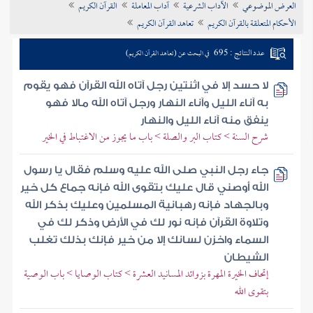
العرض الموضوعي
الآداب الشرعية
آداب المعاملة
القرآن الكريم
تراجم الأعلام
الأحكام المتعلقة بالقرآن الكريم
تعاهد القرآن الكريم
عدد النتائج : 695
في البحث عن (تعاهد القرآن الكريم)
لا حسد إلا في اثنتين رجل آتاه الله القرآن فهو يقوم
به آناء الليل وآناء النهار ورجل آتاه الله مالا فهو
ينفق منه آناء الليل والنهار
شرح السنة > كتاب البر والصلة > باب ما يجوز من الاغتباط في الخير
جاء رجل النبي صلى الله عليه وسلم فقال يا رسول
الله أوصني قال عليك بتقوى الله فإنه جماع كل خير
وبالجهاد فإنه رهبانية المسلمين وعليك بذكر الله
وتلاوة القرآن فإنه نور لك في الأرض وذكر لك في
السماء واخزن لسانك إلا من خير فإنك بذلك تغلب
الشيطان
إتحاف الخيرة المهرة بزوائد المسانيد العشرة > كتاب الوصايا > باب الوصية
بتقوى الله