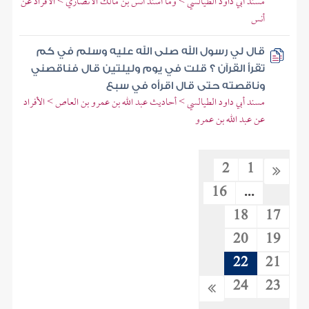
مسند أبي داود الطيالسي > وما أسند أنس بن مالك الأنصاري > الأفراد عن
أنس
قال لي رسول الله صلى الله عليه وسلم في كم
تقرأ القرآن ؟ قلت في يوم وليلتين قال فناقصني
وناقصته حتى قال اقرأه في سبع
مسند أبي داود الطيالسي > أحاديث عبد الله بن عمرو بن العاص > الأفراد
عن عبد الله بن عمرو
2
1
16
...
18
17
20
19
22
21
24
23