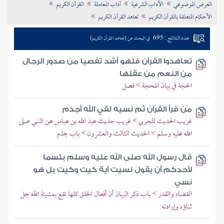
العرض الموضوعي
الآداب الشرعية
آداب المعاملة
القرآن الكريم
تراجم الأعلام
الأحكام المتعلقة بالقرآن الكريم
تعاهد القرآن الكريم
عدد النتائج : 695
في البحث عن (تعاهد القرآن الكريم)
تعاهدوا القرآن فلهو أشد تفصيا من صدور الرجال
من النعم من عقلها
الحجة في بيان المحجة > فصل
من قرأ القرآن ثم نسيه لقي الله أجذم
غريب الحديث للحربي > غريب حديث عبد الله بن عباس عن النبي صلى
الله عليه وسلم > الحديث الثالث والعشرون > باب جذم
قال رسول الله صلى الله عليه وسلم بئسما
لأحدكم أن يقول نسيت آية كيت وكيت بل هو
نسي
القضاء والقدر > باب ذكر البيان أن أفعال الخلق كلها تقع بمشيئة الله جل
ثناؤه وإرادته