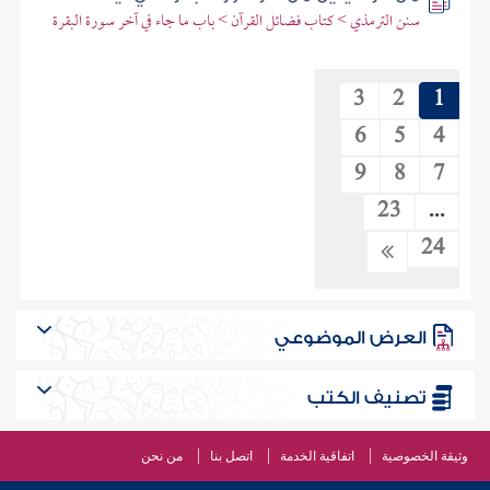
سنن الترمذي > كتاب فضائل القرآن > باب ما جاء في آخر سورة البقرة
3
2
1
6
5
4
9
8
7
23
...
24
العرض الموضوعي
تصنيف الكتب
وثيقة الخصوصية
اتفاقية الخدمة
اتصل بنا
من نحن