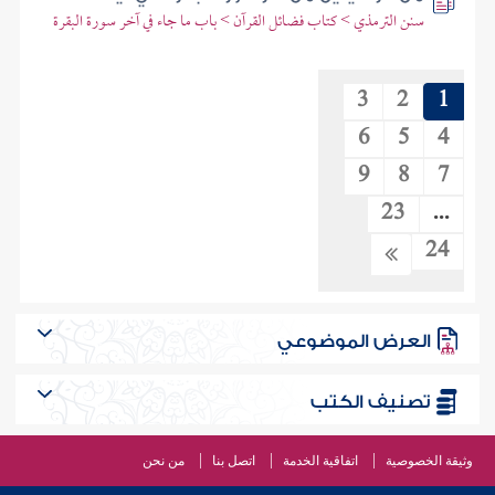
سنن الترمذي > كتاب فضائل القرآن > باب ما جاء في آخر سورة البقرة
3
2
1
6
5
4
9
8
7
23
...
24
العرض الموضوعي
تصنيف الكتب
وثيقة الخصوصية
اتفاقية الخدمة
اتصل بنا
من نحن