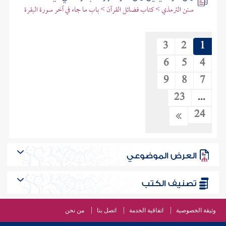
سنن الترمذي > كتاب فضائل القرآن > باب ما جاء في آخر سورة البقرة
3
2
1
6
5
4
9
8
7
23
...
24
العرض الموضوعي
تصنيف الكتب
وثيقة الخصوصية
اتفاقية الخدمة
اتصل بنا
من نحن