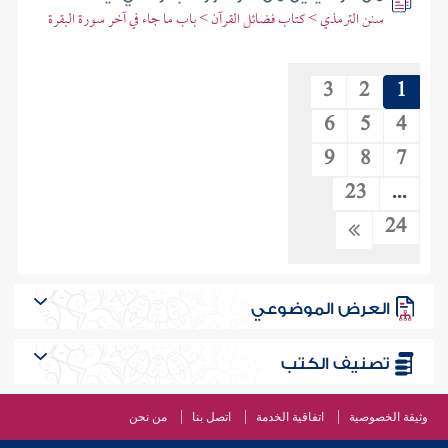
سنن الترمذي > كتاب فضائل القرآن > باب ما جاء في آخر سورة البقرة
3
2
1
6
5
4
9
8
7
23
...
24
العرض الموضوعي
تصنيف الكتب
وثيقة الخصوصية
اتفاقية الخدمة
اتصل بنا
من نحن