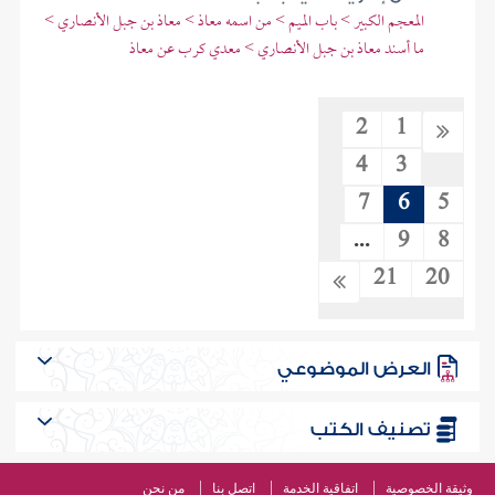
المعجم الكبير > باب الميم > من اسمه معاذ > معاذ بن جبل الأنصاري >
ما أسند معاذ بن جبل الأنصاري > معدي كرب عن معاذ
2
1
4
3
7
6
5
...
9
8
21
20
العرض الموضوعي
تصنيف الكتب
وثيقة الخصوصية
اتفاقية الخدمة
اتصل بنا
من نحن