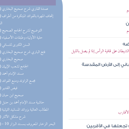
(34) عمدة القاري شرح صحيح البخاري
م
(30) إتحاف 
ال
ن
م
(28) التوضيح لشرح الجامع الصحيح
(26) حلية الأولياء وطبقات الأصفياء
(26) السنن الكبرى للنسائي
فضه
طان على قافية الرأس إذا لم يصل بالليل
(25) فتح الباري شرح صحيح البخاري
(23) صحيح البخاري
جاني إلى الأرض المقدسة
(22) الجامع لشعب الإيمان
(20) مسند الإمام أحمد
(18) مجمع الزاوئد ومنبع الفوائد
(17) فيض القدير
(16) صحيح ابن حبان
(12) حاشية مسند الإمام أحمد بن حنبل
(12) المطالب العالية بزوائد المسانيد الثمانية
لأقارب
(12) شرح مشكل الآثار
(11) البحر 
تجعلها في الأقربين