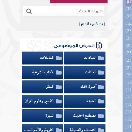
الكل
المهرة بالفوائد المبتكرة من أطراف
عشرة
[
بحث متقدم
]
العرض الموضوعي
العبادات
المعاملات
العادات
الآداب الشرعية
أصول الفقه
المنطق
العقيدة
التفسير وعلوم القرآن
مصطلح الحديث
السيرة
الزخار المعروف بمسند البزار 10 -
التصوف والصوفية
التاريخ والأمم السابقة