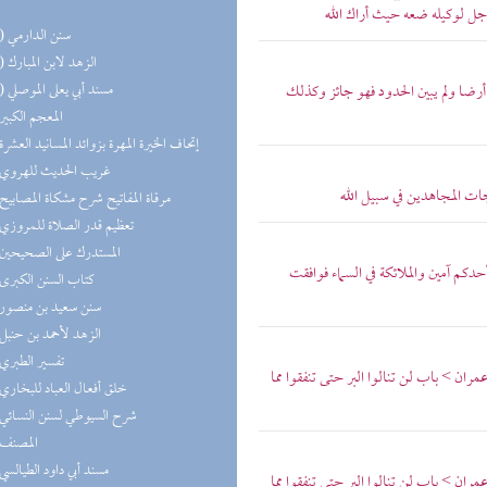
جل لوكيله ضعه حيث أراك الله
(11) سنن الدارمي
(10) الزهد لابن المبارك
(10) مسند أبي يعلى الموصلي
ضا ولم يبين الحدود فهو جائز وكذلك
(9) المعجم الكبير
(9) إتحاف الخيرة المهرة بزوائد المسانيد العشرة
(8) غريب الحديث للهروي
ت المجاهدين في سبيل الله
(8) مرقاة المفاتيح شرح مشكاة المصابيح
(8) تعظيم قدر الصلاة للمروزي
(7) المستدرك على الصحيحين
كم آمين والملائكة في السماء فوافقت
(7) كتاب السنن الكبرى
(7) سنن سعيد بن منصور
(7) الزهد لأحمد بن حنبل
(7) تفسير الطبري
ن > باب لن تنالوا البر حتى تنفقوا مما
(6) خلق أفعال العباد للبخاري
(5) شرح السيوطي لسنن النسائي
(5) المصنف
(5) مسند أبي داود الطيالسي
ن > باب لن تنالوا البر حتى تنفقوا مما