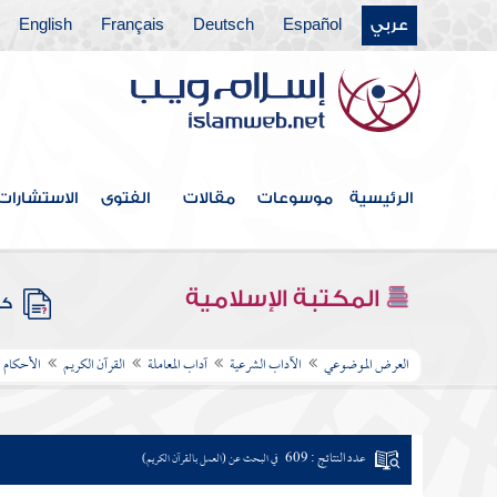
عربي
Español
Deutsch
Français
English
الرئيسية
موسوعات
مقالات
الفتوى
الاستشارات
المكتبة الإسلامية
كتب
العرض الموضوعي
الآداب الشرعية
آداب المعاملة
القرآن الكريم
الأحكام ا
عدد النتائج : 609
في البحث عن (العمل بالقرآن الكريم)