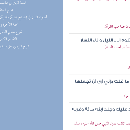
(5) السنة لابن أبي عاصم
(5) شرح السنة
(5) أضواء البيان في إيضاح القرآن بالقرآن
(5) تحفة الأحوذي
باط صاحب القرآن
(4) شرح معاني الآثار
(4) التفسير الكبير
ه آناء الليل وآناء النهار
(4) شرح النووي على مسلم
باط صاحب القرآن
م
ما قلت وإني أرى أن تجعلها
ماء
 عليك وجلد ابنه مائة وغربه
 كانت يمين النبي صلى الله عليه وسلم