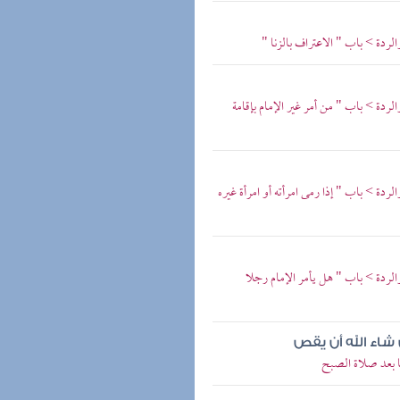
دة > باب " الاعتراف بالزنا "
دة > باب " من أمر غير الإمام بإقامة
ة > باب " إذا رمى امرأته أو امرأة غيره
ردة > باب " هل يأمر الإمام رجلا
اء الله أن يقص
ا بعد صلاة الصبح