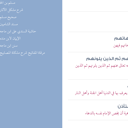
مسلم بن ال
(6) شرح مشكل الآثار
(6) صحيح مسلم
(5) مسند الشاميين
(5) حاشية السندي على ابن ماجه
(5) الإيمان لابن منده
هاتهم
انهم فيهن
(5) سنن ابن ماجه
(5) مرقاة المفاتيح شرح مشكاة المصابيح
هم ثم الذين يلونهم
الى عنهم ثم الذين يلونهم ثم الذين
 بها في الدنيا أهل الجنة وأهل النار
تأذن
ة أن يخص الإمام نفسه بالدعاء