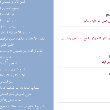
(11) السنن الكبرى للنسائي
(11) صحيح البخاري
(10) عون المعبود
هم
(10) سنن أبي داود
صلى الله عليه وسلم
(9) مسند أبي يعلى الموصلي
(9) مساوئ الأخلاق للخرائطي
 اتقوا الله وكونوا مع الصادقين وما ينهى
(9) مكارم الأخلاق ومعاليها ومحمود طرائقها
(9) التفسير الكبير
(9) المفهم لما أشكل من تلخيص كتاب مسلم
(9) شرح السنة
س فيها
(8) المعجم الأوسط
(7) شرح النووي على مسلم
(7) الإبانة الكبرى لابن بطة
(7) سنن النسائي
(7) المطالب العالية بزوائد المسانيد الثمانية
(7) شرح السيوطي لسنن النسائي
(6) معرفة السنن والآثار