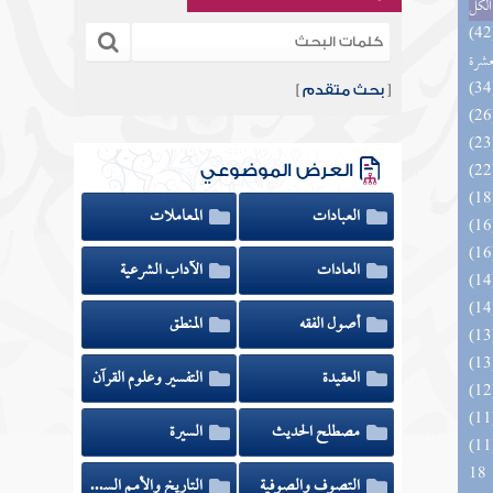
الكل
المهرة بالفوائد المبتكرة من أطراف
عشرة
[
بحث متقدم
]
العرض الموضوعي
العبادات
المعاملات
العادات
الآداب الشرعية
أصول الفقه
المنطق
العقيدة
التفسير وعلوم القرآن
مصطلح الحديث
السيرة
الزخار المعروف بمسند البزار 10 -
18
التصوف والصوفية
التاريخ والأمم السابقة