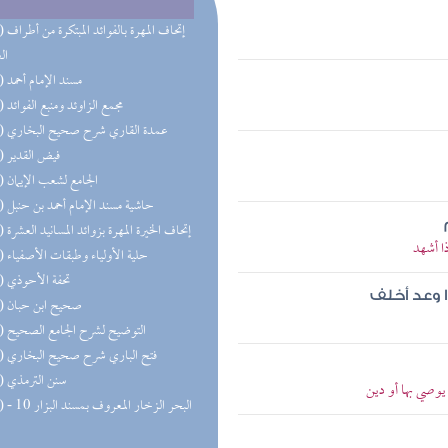
(42) إتحاف 
ال
(34) مسند الإمام أحمد
(26) مجمع الزاوئد ومنبع الفوائد
(23) عمدة القاري شرح صحيح البخاري
(22) فيض القدير
(18) الجامع لشعب الإيمان
(16) حاشية مسند الإمام أحمد بن حنبل
(16) إتحاف الخيرة المهرة بزوائد المسانيد العشرة
ا أشهد
(14) حلية الأولياء وطبقات الأصفياء
(14) تحفة الأحوذي
ا وعد أخلف
(13) صحيح ابن حبان
(13) التوضيح لشرح الجامع الصحيح
(12) فتح الباري شرح صحيح البخاري
(11) سنن الترمذي
وصي بها أو دين
(11) البحر 