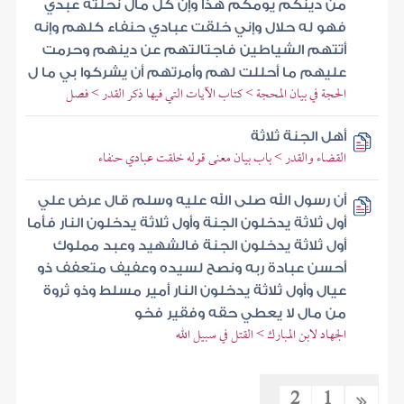
من دينكم يومكم هذا وإن كل مال نحلته عبدي
فهو له حلال وإني خلقت عبادي حنفاء كلهم وإنه
أتتهم الشياطين فاجتالتهم عن دينهم وحرمت
عليهم ما أحللت لهم وأمرتهم أن يشركوا بي ما ل
الحجة في بيان المحجة > كتاب الآيات التي فيها ذكر القدر > فصل
أهل الجنة ثلاثة
القضاء والقدر > باب بيان معنى قوله خلقت عبادي حنفاء
أن رسول الله صلى الله عليه وسلم قال عرض علي
أول ثلاثة يدخلون الجنة وأول ثلاثة يدخلون النار فأما
أول ثلاثة يدخلون الجنة فالشهيد وعبد مملوك
أحسن عبادة ربه ونصح لسيده وعفيف متعفف ذو
عيال وأول ثلاثة يدخلون النار أمير مسلط وذو ثروة
من مال لا يعطي حقه وفقير فخو
الجهاد لابن المبارك > القتل في سبيل الله
2
1