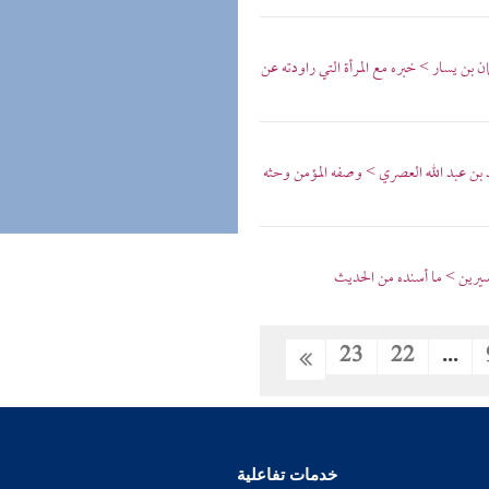
ن بن يسار > خبره مع المرأة التي راودته عن
يد بن عبد الله العصري > وصفه المؤمن وحثه
 سيرين > ما أسنده من الحديث
23
22
...
خدمات تفاعلية