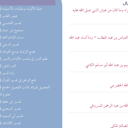
ال
(34) حلية الأولياء وطبقات الأصفياء
ء وما كان من عيش النبي صلى الله عليه
(30) فيض القدير
(16) تفسير القاسمي
(15) صحيح ابن حبان
العباس بن عبد المطلب > وما أسند عبد الله
(15) مسند الإمام أحمد
(14) تفسير النسفي
(14) مجمع الزاوئد ومنبع الفوائد
(14) نظم الدرر في تناسب الآيات والسور
م بن عبد الله أبو مسلم الكشي
(14) الدر المنثور
(13) زاد المسير
(13) فتح الرحمن في تفسير القرآن
الله الحضرمي
(13) التحص
لعلوم ال
(13) تفسير ابن عطية
لله بن عبد الرحمن المسروقي
(13) تفسير السعدي
(13) تفسير أبي السعود
(13) تفسير الكشاف
لصائغ المكي