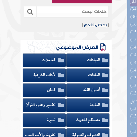
الكل
[
بحث متقدم
]
العرض الموضوعي
العبادات
المعاملات
العادات
الآداب الشرعية
أصول الفقه
المنطق
يل لفوائد كتاب التفصيل الجامع
تنزيل
العقيدة
التفسير وعلوم القرآن
مصطلح الحديث
السيرة
التصوف والصوفية
التاريخ والأمم السابقة