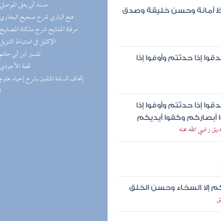
(8) مسند أبي يعلى الموصلي
حفظ أمانة وحسن خليقة وصدق
(8) فتح الباري شرح صحيح البخاري
(8) مرقاة المفاتيح شرح مشكاة المصابيح
(8) الإكليل في استنباط التنزيل
(7) تفسير ابن أبي حاتم
ا إذا حدثتم وأوفوا إذا
(7) تحفة الأحوذي
ا
ا إذا حدثتم وأوفوا إذا
 أبصاركم وكفوا أيديكم
ديق رضي الله عنه
كم إلا السخاء وحسن الخلق
ق