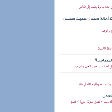
 الشديد ولم يشك إلى الناس
حفظ أمانة وصدق حديث وحسن
 والزهد
حفظ اللسان
المصافحة
ل الجنة من الحور العين وغيرهن
ديث سبعة يظلهم الله في ظله
لعدل
اك نعبد > فصل منزلة التوبة > فصل