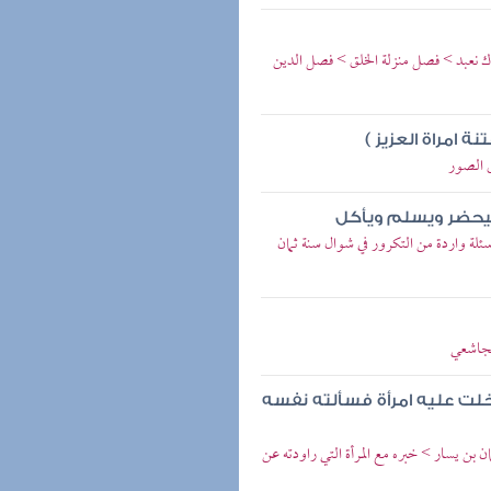
ياك نعبد > فصل منزلة الخلق > فصل الدين
 امراة العزيز )
ق الصور
فيحضر ويسلم ويأكل
لة واردة من التكرور في شوال سنة ثمان
مجاشعي
لت عليه امرأة فسألته نفسه
ن بن يسار > خبره مع المرأة التي راودته عن