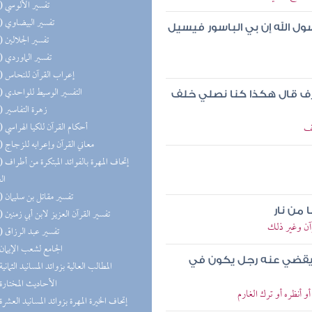
(13) تفسير الألوسي
(13) تفسير البيضاوي
سول الله إن بي الباسور فيسيل
(13) تفسير الجلالين
(13) تفسير الماوردي
(12) إعراب القرآن للنحاس
(12) التفسير الوسيط للواحدي
صرف قال هكذا كنا نصلي خلف
(12) زهرة التفاسير
(12) أحكام القرآن للكيا الهراسي
فف
(11) معاني القرآن وإعرابه للزجاج
(11) إتحاف 
ال
(11) تفسير مقاتل بن سليمان
 من نار
(11) تفسير القرآن العزيز لابن أبي زمنين
رآن وغير ذلك
(10) تفسير عبد الرزاق
(9) الجامع لشعب الإيمان
 يقضي عنه رجل يكون في
(9) المطالب العالية بزوائد المسانيد الثمانية
(8) الأحاديث المختارة
 أنظره أو ترك الغارم
(8) إتحاف الخيرة المهرة بزوائد المسانيد العشرة