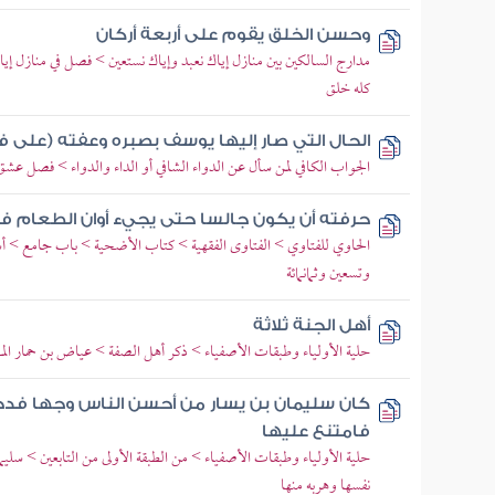
وحسن الخلق يقوم على أربعة أركان
مدارج السالكين بين منازل إياك نعبد وإياك نستعين > فصل في منازل إ
كله خلق
الحال التي صار إليها يوسف بصبره وعفته (على فتنة
الجواب الكافي لمن سأل عن الدواء الشافي أو الداء والدواء > فصل عش
حرفته أن يكون جالسا حتى يجيء أوان الطعام 
الحاوي للفتاوي > الفتاوى الفقهية > كتاب الأضحية > باب جامع > أسئ
وتسعين وثمانمائة
أهل الجنة ثلاثة
حلية الأولياء وطبقات الأصفياء > ذكر أهل الصفة > عياض بن حمار ال
كان سليمان بن يسار من أحسن الناس وجها فدخ
فامتنع عليها
حلية الأولياء وطبقات الأصفياء > من الطبقة الأولى من التابعين > سليما
نفسها وهربه منها