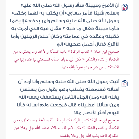
أن الأقرع وعيينة سألا رسول الله صلى الله عليه
وسلم شيئا فأمر معاوية أن يكتب به لهما وختمه
رسول الله صلى الله عليه وسلم وأمر بدفعه إليهما
فأما عيينة فقال ما فيه ؟ فقال فيه الذي أمرت به
فقبله وعقده في عمامته وكان أحلم الرجلين وأما
الأقرع فقال أحمل صحيفة الج
صحيح ابن حبان > كتاب الزكاة > باب المسألة والأخذ وما يتعلق به من
المكافأة والثناء والشكر > ذكر البيان بأن مسألة المستغني بما عنده إنما هي
الاستكثار من جمر جهنم نعوذ بالله منها
أتيت رسول الله صلى الله عليه وسلم وأنا أريد أن
أسأله فسمعته يخطب وهو يقول من يستغن
يغنه الله ومن الجزء الثامن يستعفف يعفه الله
ومن سألنا أعطيناه قال فرجعت ولم أسأله فأنا
اليوم أكثر الأنصار مالا
صحيح ابن حبان > كتاب الزكاة > باب المسألة والأخذ وما يتعلق به من
المكافأة والثناء والشكر > ذكر الأمر للمرء بالاستغناء بالله جل وعلا عن
خلقه إذ فاعله يغنيه الله جل وعلا بتفضله