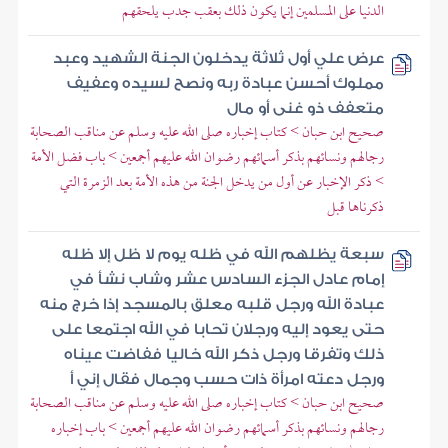
الدنيا على المسلمين إنما يكون ذلك بعقب جدب يلحقهم
عرض علي أول ثلاثة يدخلون الجنة الشهيد وعبد
مملوك أحسن عبادة ربه ونصح لسيده وعفيف
متعفف ذو غنى أو مال
صحيح ابن حبان > كتاب إخباره صلى الله عليه وسلم عن مناقب الصحابة
رجالهم ونسائهم بذكر أسمائهم رضوان الله عليهم أجمعين > باب فضل الأمة
> ذكر الإخبار عن أول من يدخل الجنة من هذه الأمة بعد الزمرة التي
ذكرناها قبل
سبعة يظلهم الله في ظله يوم لا ظل إلا ظله
إمام عادل الجزء السادس عشر وشاب نشأ في
عبادة الله ورجل قلبه معلق بالمسجد إذا خرج منه
حتى يعود إليه ورجلان تحابا في الله اجتمعا على
ذلك وتفرقا ورجل ذكر الله خاليا ففاضت عيناه
ورجل دعته امرأة ذات حسب وجمال فقال إني أ
صحيح ابن حبان > كتاب إخباره صلى الله عليه وسلم عن مناقب الصحابة
رجالهم ونسائهم بذكر أسمائهم رضوان الله عليهم أجمعين > باب إخباره