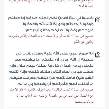
شرح معاني الآثار > كتاب الزكاة > باب ذي المرة السوي الفقير هل يحل له
الصدقة أم لا
اضمنوا لي ستا أضمن لكم الجنة اصدقوا إذا حدثتم
وأوفوا إذا وعدتم وأدوا إذا ائتمنتم واحفظوا
فروجكم وغضوا أبصاركم وكفوا أيديكم
صحيح ابن حبان > كتاب البر والإحسان > باب الصدق والأمر بالمعروف
والنهي عن المنكر
أنه سمع النبي صلى الله عليه وسلم يقول في
خطبته إن الله أمرني أن أعلمكم ما جهلتم مما
علمني يومي هذا إن كل ما أنحلته عبدي حلال وإني
خلقت عبادي الجزء الثاني حنفاء كلهم وإنه أتتهم
الشياطين فاجتالتهم عن دينهم وحرمت عليهم
ما أحللت لهم فأمرتهم أن يشركوا بي ما لم
صحيح ابن حبان > كتاب الرقائق > باب الخوف والتقوى > ذكر الإخبار
عن الخصال التي يجب على المرء تفقدها من نفسه حذر إيجاب النار له
بارتكاب بعضها