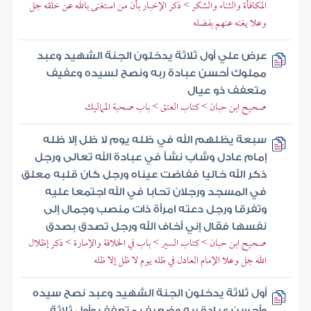
المكافأة والثناء والشكر > ذكر الإخبار بأن من استغنى بالله عن خلقه جل
وعلا يغنه عنهم بفضله
عرض علي أول ثلاثة يدخلون الجنة الشهيد وعبد
مملوك أحسن عبادة ربه ونصح لسيده وعفيف
متعفف ذو عيال
صحيح ابن حبان > كتاب العتق > باب صحبة المماليك
سبعة يظلهم الله في ظله يوم لا ظل إلا ظله
إمام عادل وشاب نشأ في عبادة الله تعالى ورجل
ذكر الله خاليا ففاضت عيناه ورجل كان قلبه معلق
في المسجد ورجلان تحابا في الله اجتمعا عليه
وتفرقا ورجل دعته امرأة ذات منصب وجمال إلى
نفسها فقال إني أخاف الله ورجل تصدق بصدق
صحيح ابن حبان > كتاب السير > باب في الخلافة والإمارة > ذكر إظلال
الله جل وعلا الإمام العادل في ظله يوم لا ظل إلا ظله
أول ثلاثة يدخلون الجنة الشهيد وعبد نصح سيده
وأحسن عبادة ربه وضعيف متعفف وأول ثلاثة