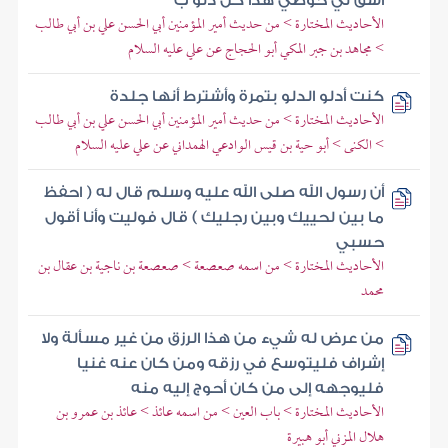
اسق لي حوضي هذا كل دلو ب
الأحاديث المختارة > من حديث أمير المؤمنين أبي الحسن علي بن أبي طالب
> مجاهد بن جبر المكي أبو الحجاج عن علي عليه السلام
كنت أدلو الدلو بتمرة وأشترط أنها جلدة
الأحاديث المختارة > من حديث أمير المؤمنين أبي الحسن علي بن أبي طالب
> الكنى > أبو حية بن قيس الوادعي الهمداني عن علي عليه السلام
أن رسول الله صلى الله عليه وسلم قال له ( احفظ
ما بين لحييك وبين رجليك ) قال فوليت وأنا أقول
حسبي
الأحاديث المختارة > من اسمه صعصعة > صعصعة بن ناجية بن عقال بن
محمد
من عرض له شيء من هذا الرزق من غير مسألة ولا
إشراف فليتوسع في رزقه ومن كان عنه غنيا
فليوجهه إلى من كان أحوج إليه منه
الأحاديث المختارة > باب العين > من اسمه عائذ > عائذ بن عمرو بن
هلال المزني أبو هبيرة