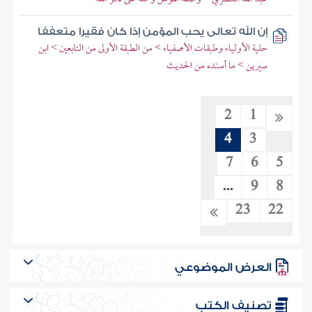
إن الله تعالى يحب المؤمن إذا كان فقيرا متعففا
حلية الأولياء وطبقات الأصفياء > من الطبقة الأولى من التابعين > ابن
سيرين > ما أسنده من الحديث
2
1
4
3
7
6
5
...
9
8
23
22
العرض الموضوعي
تصنيف الكتب