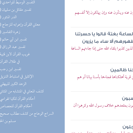
(35) التفسير الوسيط للواحدي
(35) تفسير مقاتل بن سليمان
 عنه وينأون عنه وإن يهلكون إلا أنفسهم
(33) الدر المنثور
(26) معاني القرآن وإعرابه للزجاج
(22) زهرة التفاسير
لساعة بغتة قالوا يا حسرتنا
(16) تفسير ابن أبي حاتم
ورهم ألا ساء ما يزرون
(12) تفسير عبد الرزاق
ين كذبوا بلقاء الله حتى إذا جاءتهم الساعة
(9) غريب القرآن لابن قتيبة
(8) في ظلال القرآن
(3) تفسير ابن رجب
كنا ظالمين
(3) الإكليل في استنباط التنزيل
ية أهلكناها فجاءها بأسنا بياتا أو هم
(3) الزهد الكبير للبيهقي
(2) كشف المعاني في المتشابه من المثاني
(2) أحكام القرآن للكيا الهراسي
كسبون
لفون بمقعدهم خلاف رسول الله وكرهوا أن
(1) أحكام القرآن للجصاص
مسلم بن ال
جلون