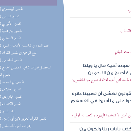
(42) تفسير البيضاوي
يه
(42) تفسير النسفي
(42) تفسير الألوسي
الكافرين
(42) تفسير ابن عطية
(42) تفسير السعدي
(42) نظم الدرر في تناسب الآيات والسور
دمت لحياتي
(42) فتح الرحمن في تفسير القرآن
(42) تفسير القاسمي
سوءة أخيه قال يا ويلتا
(42) التحص
 فأصبح من النادمين
لعلوم ال
 نفسه قتل أخيه فقتله فأصبح من الخاسرين
(42) تفسير أبي السعود
(42) تفسير الجلالين
لون نخشى أن تصيبنا دائرة
(42) تفسير الماوردي
حوا على ما أسروا في أنفسهم
(42) تفسير الكشاف
(42) زاد المسير
ن آمنوا لا تتخذوا اليهود والنصارى أولياء
(37) تفسير القرآن العزيز لابن أبي زمنين
(36) إعراب القرآن للنحاس
 نكذب بآيات ربنا ونكون من