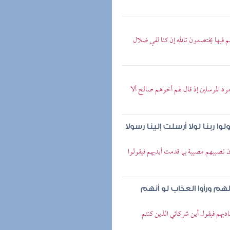
م فيها يختصمون تالله إن كنا لفي ضلال
د المرسلين إذ قال لهم أخوهم صالح ألا
ربنا لولا أرسلت إلينا رسولا
تصيبهم مصيبة بما قدمت أيديهم فيقولوا
 ورأوا العذاب لو أنهم
يهم فيقول أين شركائي الذين كنتم