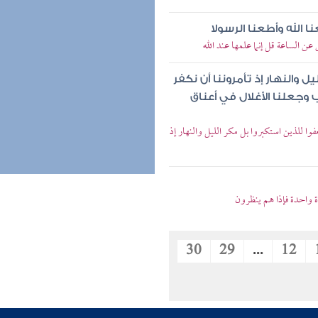
 الله وأطعنا الرسولا
 الساعة قل إنما علمها عند الله
 والنهار إذ تأمروننا أن نكفر
اب وجعلنا الأغلال في أعناق
 للذين استكبروا بل مكر الليل والنهار إذ
 واحدة فإذا هم ينظرون
30
29
...
12