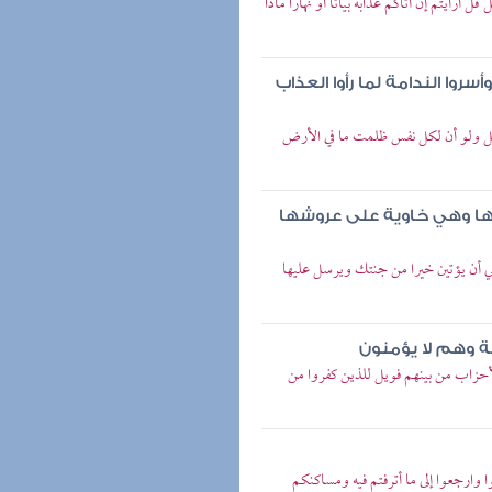
أرأيتم إن أتاكم عذابه بياتا أو نهارا ماذا
وا الندامة لما رأوا العذاب
جل ولو أن لكل نفس ظلمت ما في الأرض
ها وهي خاوية على عروشها
 أن يؤتين خيرا من جنتك ويرسل عليها
ة وهم لا يؤمنون
أحزاب من بينهم فويل للذين كفروا من
 وارجعوا إلى ما أترفتم فيه ومساكنكم