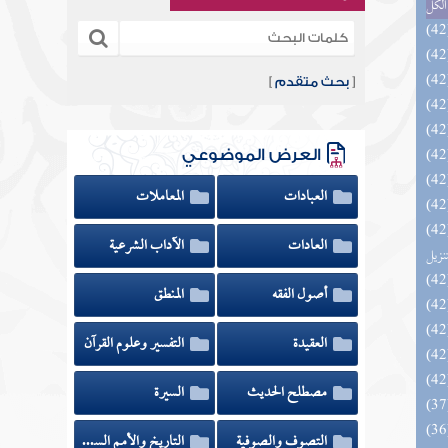
الكل
[
بحث متقدم
]
العرض الموضوعي
العبادات
المعاملات
يل لفوائد كتاب التفصيل الجامع
العادات
الآداب الشرعية
تنزيل
أصول الفقه
المنطق
العقيدة
التفسير وعلوم القرآن
مصطلح الحديث
السيرة
التصوف والصوفية
التاريخ والأمم السابقة