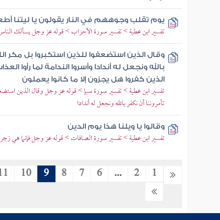
يوم تقلب وجوههم في النار يقولون يا ليتنا أطعنا
تفسير ابن عطية > تفسير سورة الأحزاب > قوله عز وجل يسألك الناس عن
وقال الذين استضعفوا للذين استكبروا بل مكر الليل
بالله ونجعل له أندادا وأسروا الندامة لما رأوا العذ
الذين كفروا هل يجزون إلا ما كانوا يعملون
تفسير ابن عطية > تفسير سورة سبإ > قوله عز وجل وقال الذين استضعفوا
تأمروننا أن نكفر بالله ونجعل له أندادا
وقالوا يا ويلنا هذا يوم الدين
تفسير ابن عطية > تفسير سورة الصافات > قوله عز وجل فإنما هي زجرة
11
10
9
8
7
6
...
2
1