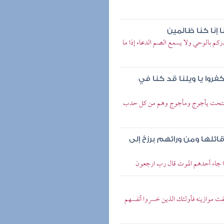
إنا كنا ظالمين
نذركم بالوحي ولا يسمع الصم الدعاء إذا ما
فروا يا ويلنا قد كنا في
 إذا فتحت يأجوج ومأجوج وهم من كل حدب
ئلها ومن ورائهم برزخ إلى
ذا جاء أحدهم الموت قال رب ارجعون
فت موازينه فأولئك الذين خسروا أنفسهم