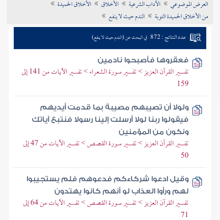
العرض الموضوعي
الآداب الشرعية
الأخلاق
الأخلاق الحميدة
تراجم الأعلام
من الأخلاق الحميدة التوبة
الندم حيث لا ينفع
عدد النتائج : 872
في البحث عن (الندم حيث لا ينفع)
فعقروها فأصبحوا نادمين
تفسير القرآن العزيز > تفسير سورة الشعراء > تفسير الآيات من 141 إلى
159
ولولا أن تصيبهم مصيبة بما قدمت أيديهم
فيقولوا ربنا لولا أرسلت إلينا رسولا فنتبع آياتك
ونكون من المؤمنين
تفسير القرآن العزيز > تفسير سورة القصص > تفسير الآيات من 47 إلى
50
وقيل ادعوا شركاءكم فدعوهم فلم يستجيبوا
لهم ورأوا العذاب لو أنهم كانوا يهتدون
تفسير القرآن العزيز > تفسير سورة القصص > تفسير الآيات من 64 إلى
71