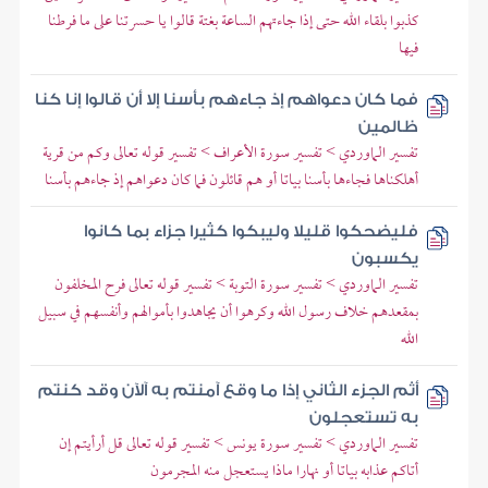
كذبوا بلقاء الله حتى إذا جاءتهم الساعة بغتة قالوا يا حسرتنا على ما فرطنا
فيها
فما كان دعواهم إذ جاءهم بأسنا إلا أن قالوا إنا كنا
ظالمين
تفسير الماوردي > تفسير سورة الأعراف > تفسير قوله تعالى وكم من قرية
أهلكناها فجاءها بأسنا بياتا أو هم قائلون فما كان دعواهم إذ جاءهم بأسنا
فليضحكوا قليلا وليبكوا كثيرا جزاء بما كانوا
يكسبون
تفسير الماوردي > تفسير سورة التوبة > تفسير قوله تعالى فرح المخلفون
بمقعدهم خلاف رسول الله وكرهوا أن يجاهدوا بأموالهم وأنفسهم في سبيل
الله
أثم الجزء الثاني إذا ما وقع آمنتم به آلآن وقد كنتم
به تستعجلون
تفسير الماوردي > تفسير سورة يونس > تفسير قوله تعالى قل أرأيتم إن
أتاكم عذابه بياتا أو نهارا ماذا يستعجل منه المجرمون