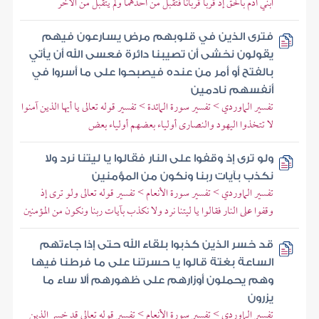
ابني آدم بالحق إذ قربا قربانا فتقبل من أحدهما ولم يتقبل من الآخر
فترى الذين في قلوبهم مرض يسارعون فيهم
يقولون نخشى أن تصيبنا دائرة فعسى الله أن يأتي
بالفتح أو أمر من عنده فيصبحوا على ما أسروا في
أنفسهم نادمين
تفسير الماوردي > تفسير سورة المائدة > تفسير قوله تعالى يا أيها الذين آمنوا
لا تتخذوا اليهود والنصارى أولياء بعضهم أولياء بعض
ولو ترى إذ وقفوا على النار فقالوا يا ليتنا نرد ولا
نكذب بآيات ربنا ونكون من المؤمنين
تفسير الماوردي > تفسير سورة الأنعام > تفسير قوله تعالى ولو ترى إذ
وقفوا على النار فقالوا يا ليتنا نرد ولا نكذب بآيات ربنا ونكون من المؤمنين
قد خسر الذين كذبوا بلقاء الله حتى إذا جاءتهم
الساعة بغتة قالوا يا حسرتنا على ما فرطنا فيها
وهم يحملون أوزارهم على ظهورهم ألا ساء ما
يزرون
تفسير الماوردي > تفسير سورة الأنعام > تفسير قوله تعالى قد خسر الذين