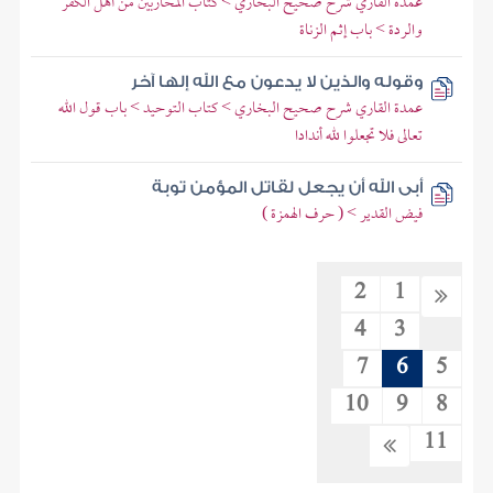
عمدة القاري شرح صحيح البخاري > كتاب المحاربين من أهل الكفر
والردة > باب إثم الزناة
وقوله والذين لا يدعون مع الله إلها آخر
عمدة القاري شرح صحيح البخاري > كتاب التوحيد > باب قول الله
تعالى فلا تجعلوا لله أندادا
أبى الله أن يجعل لقاتل المؤمن توبة
فيض القدير > ( حرف الهمزة )
2
1
4
3
7
6
5
10
9
8
11