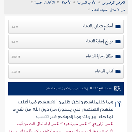
العرض الموضوعي
الآداب الشرعية
الأخلاق
الأخلاق الحميدة
تراجم الأعلام
من الأخلاق الحميدة الدعاء
أحكام تتعلق بالدعاء
32
موانع إجابة الدعاء
52
مظان إجابة الدعاء
450
آداب الدعاء
210
عدد النتائج : 817
في البحث عن (من الأخلاق الحميدة الدعاء)
وما ظلمناهم ولكن ظلموا أنفسهم فما أغنت
عنهم آلهتهم التي يدعون من دون الله من شيء
لما جاء أمر ربك وما زادوهم غير تتبيب
تفسير الماوردي > تفسير سورة هود > تفسير قوله تعالى ذلك من أنباء
القرى نقصه عليك منها قائم وحصيد وما ظلمناهم ولكن ظلموا أنفسهم فما