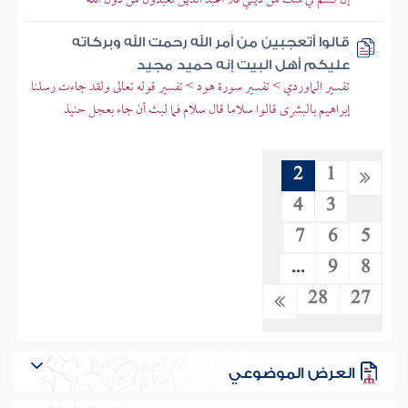
قالوا أتعجبين من أمر الله رحمت الله وبركاته
عليكم أهل البيت إنه حميد مجيد
تفسير الماوردي > تفسير سورة هود > تفسير قوله تعالى ولقد جاءت رسلنا
إبراهيم بالبشرى قالوا سلاما قال سلام فما لبث أن جاء بعجل حنيذ
2
1
4
3
7
6
5
...
9
8
28
27
العرض الموضوعي