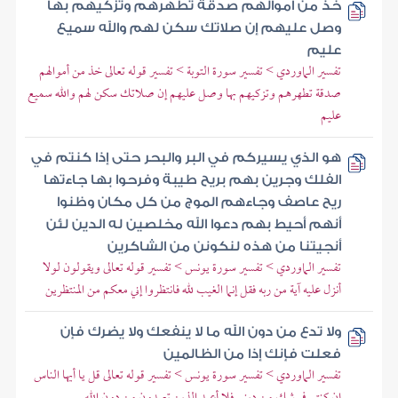
خذ من أموالهم صدقة تطهرهم وتزكيهم بها
وصل عليهم إن صلاتك سكن لهم والله سميع
عليم
تفسير الماوردي > تفسير سورة التوبة > تفسير قوله تعالى خذ من أموالهم
صدقة تطهرهم وتزكيهم بها وصل عليهم إن صلاتك سكن لهم والله سميع
عليم
هو الذي يسيركم في البر والبحر حتى إذا كنتم في
الفلك وجرين بهم بريح طيبة وفرحوا بها جاءتها
ريح عاصف وجاءهم الموج من كل مكان وظنوا
أنهم أحيط بهم دعوا الله مخلصين له الدين لئن
أنجيتنا من هذه لنكونن من الشاكرين
تفسير الماوردي > تفسير سورة يونس > تفسير قوله تعالى ويقولون لولا
أنزل عليه آية من ربه فقل إنما الغيب لله فانتظروا إني معكم من المنتظرين
ولا تدع من دون الله ما لا ينفعك ولا يضرك فإن
فعلت فإنك إذا من الظالمين
تفسير الماوردي > تفسير سورة يونس > تفسير قوله تعالى قل يا أيها الناس
إن كنتم في شك من ديني فلا أعبد الذين تعبدون من دون الله