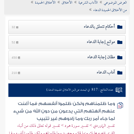
العرض الموضوعي
الآداب الشرعية
الأخلاق
الأخلاق الحميدة
تراجم الأعلام
من الأخلاق الحميدة الدعاء
أحكام تتعلق بالدعاء
32
موانع إجابة الدعاء
52
مظان إجابة الدعاء
450
آداب الدعاء
210
عدد النتائج : 817
في البحث عن (من الأخلاق الحميدة الدعاء)
وما ظلمناهم ولكن ظلموا أنفسهم فما أغنت
عنهم آلهتهم التي يدعون من دون الله من شيء
لما جاء أمر ربك وما زادوهم غير تتبيب
تفسير الماوردي > تفسير سورة هود > تفسير قوله تعالى ذلك من أنباء
القرى نقصه عليك منها قائم وحصيد وما ظلمناهم ولكن ظلموا أنفسهم فما