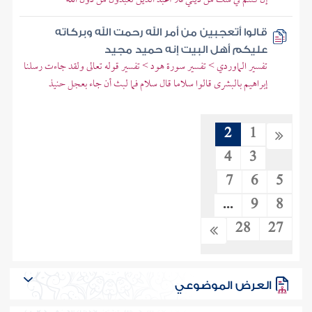
قالوا أتعجبين من أمر الله رحمت الله وبركاته
عليكم أهل البيت إنه حميد مجيد
تفسير الماوردي > تفسير سورة هود > تفسير قوله تعالى ولقد جاءت رسلنا
إبراهيم بالبشرى قالوا سلاما قال سلام فما لبث أن جاء بعجل حنيذ
2
1
4
3
7
6
5
...
9
8
28
27
العرض الموضوعي