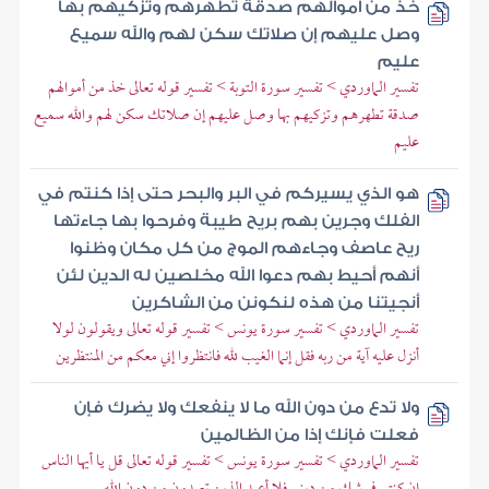
خذ من أموالهم صدقة تطهرهم وتزكيهم بها
وصل عليهم إن صلاتك سكن لهم والله سميع
عليم
تفسير الماوردي > تفسير سورة التوبة > تفسير قوله تعالى خذ من أموالهم
صدقة تطهرهم وتزكيهم بها وصل عليهم إن صلاتك سكن لهم والله سميع
عليم
هو الذي يسيركم في البر والبحر حتى إذا كنتم في
الفلك وجرين بهم بريح طيبة وفرحوا بها جاءتها
ريح عاصف وجاءهم الموج من كل مكان وظنوا
أنهم أحيط بهم دعوا الله مخلصين له الدين لئن
أنجيتنا من هذه لنكونن من الشاكرين
تفسير الماوردي > تفسير سورة يونس > تفسير قوله تعالى ويقولون لولا
أنزل عليه آية من ربه فقل إنما الغيب لله فانتظروا إني معكم من المنتظرين
ولا تدع من دون الله ما لا ينفعك ولا يضرك فإن
فعلت فإنك إذا من الظالمين
تفسير الماوردي > تفسير سورة يونس > تفسير قوله تعالى قل يا أيها الناس
إن كنتم في شك من ديني فلا أعبد الذين تعبدون من دون الله