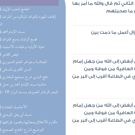
ثاني ثم قال والله ما أمر بها
(86) الجامع لشعب الإيمان
هم ما صحبتهم
(35) إتحاف 
ال
(31) مسند الإمام أحمد
 أزال أعمل ما دمت بين
(25) مجمع الزاوئد ومنبع الفوائد
(24) حلية الأولياء وطبقات الأصفياء
(24) فيض القدير
(23) المجالسة وجواهر العلم للدينوري
 أبغض إلى الله من جهل إمام
(21) السنن الكبرى للنسائي
ه العافية من فوقه ومن
(20) فتح الباري شرح صحيح البخاري
في الطاعة أقرب إلى البر من
(20) حاشية مسند الإمام أحمد بن حنبل
(17) البحر 
 أبغض إلى الله من جهل إمام
(16) الأحاديث المختارة
ه العافية من فوقه ومن
(15) مسند أبي يعلى الموصلي
في الطاعة أقرب إلى البر من
(14) مكارم الأخلاق ومعاليها ومحمود طرائقها
(14) التوضيح لشرح الجامع الصحيح