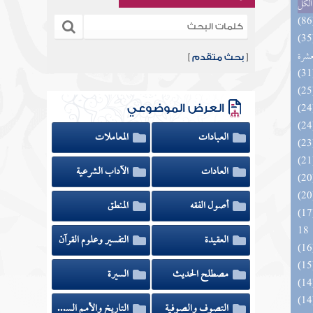
الكل
المهرة بالفوائد المبتكرة من أطراف
عشرة
[
بحث متقدم
]
العرض الموضوعي
العبادات
المعاملات
العادات
الآداب الشرعية
أصول الفقه
المنطق
الزخار المعروف بمسند البزار 10 -
18
العقيدة
التفسير وعلوم القرآن
مصطلح الحديث
السيرة
التصوف والصوفية
التاريخ والأمم السابقة