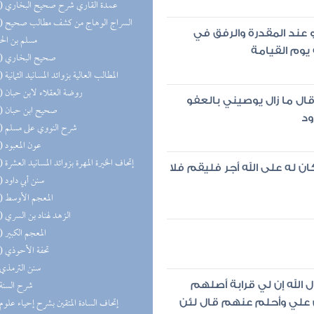
(14) عمدة القاري شرح صحيح البخاري
(13) السر
و عند المقدرة والرفق في
مسلم بن ال
ه يوم القيامة
(13) صحيح البخاري
(12) المطالب العالية بزوائد المسانيد الثمانية
(12) روضة العقلاء لابن حبان
قال ما زال يوصيني بالعفو
(12) صحيح ابن حبان
ود
(11) شرح النووي على مسلم
(11) عون المعبود
(11) إتحاف الخيرة المهرة بزوائد المسانيد العشرة
ان له على الله أجر فليقم فلا
(10) سنن أبي داود
(10) المعجم الأوسط
(10) الزهد لهناد بن السري
(10) المعجم الكبير
(10) تحفة الأحوذي
(9) سنن الترمذي
(8) شرح السنة
 الله إن لي قرابة أصلهم
علي وأحلم عنهم قال لئن