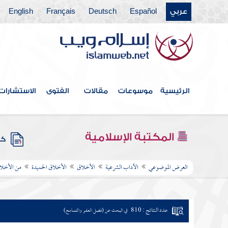
عربي
Español
Deutsch
Français
English
الرئيسية
موسوعات
مقالات
الفتوى
الاستشارات
المكتبة الإسلامية
كتب
العرض الموضوعي
الآداب الشرعية
الأخلاق
الأخلاق الحميدة
من الأخلاق
عدد النتائج : 810
في البحث عن (فضل العفو والتسامح)