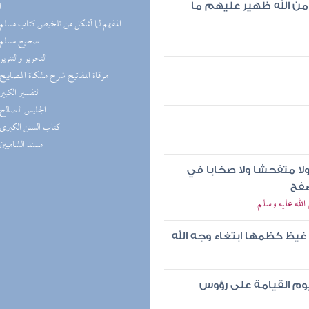
ا
من الله ظهير عليهم ما
(8) المفهم لما أشكل من تلخيص كتاب مسلم
(8) صحيح مسلم
(7) التحرير والتنوير
(7) مرقاة المفاتيح شرح مشكاة المصابيح
(7) التفسير الكبير
(7) الجليس الصالح
(6) كتاب السنن الكبرى
(6) مسند الشاميين
لا متفحشا ولا صخابا في
صفح
الله عليه وسلم
غيظ كظمها ابتغاء وجه الله
وم القيامة على رؤوس