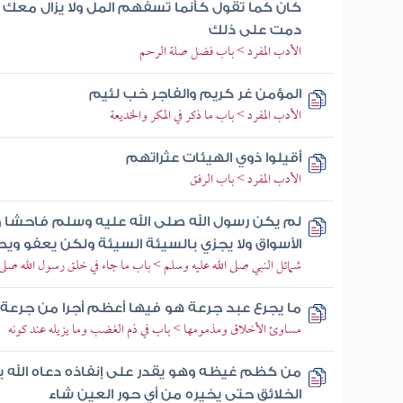
كان كما تقول كأنما تسفهم المل ولا يزال معك 
دمت على ذلك
الأدب المفرد > باب فضل صلة الرحم
المؤمن غر كريم والفاجر خب لئيم
الأدب المفرد > باب ما ذكر في المكر والخديعة
أقيلوا ذوي الهيئات عثراتهم
الأدب المفرد > باب الرفق
لم يكن رسول الله صلى الله عليه وسلم فاحشا و
الأسواق ولا يجزي بالسيئة السيئة ولكن يعفو وي
شمائل النبي صلى الله عليه وسلم > باب ما جاء في خلق رسول الله صلى 
ما يجرع عبد جرعة هو فيها أعظم أجرا من جرعة 
مساوئ الأخلاق ومذمومها > باب في ذم الغضب وما يزيله عند كونه
من كظم غيظه وهو يقدر على إنفاذه دعاه الله ي
الخلائق حتى يخيره من أي حور العين شاء