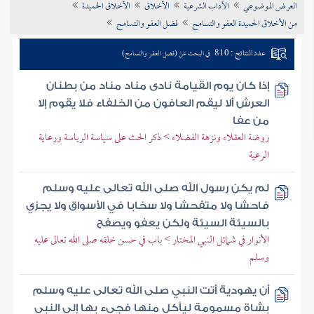
العرض الموضوعي
الآداب الشرعية
الأخلاق
الأخلاق الحميدة
تراجم الأعلام
من الأخلاق الحميدة العفو والتسامح
فضل العفو والتسامح
عدد النتائج : 810
في البحث عن (فضل العفو والتسامح)
إذا كان يوم القيامة نادى مناد مناد من بطنان
العرش ألا ليقم العافون من الخلفاء فلا يقوم إلا
من عفا
روضة العقلاء ونزهة الفضلاء > ذكر الحث على سياسة الرياسة ورعاية
الرعية
لم يكن رسول الله صلى الله تعالى عليه وسلم
فاحشا ولا متفحشا ولا سخابا في الأسواق ولا يجزي
بالسيئة السيئة ولكن يعفو ويصفح
الأنوار في شمائل النبي المختار > باب في حسن خلقه صلى الله تعالى عليه
وسلم
أن يهودية أتت النبي صلى الله تعالى عليه وسلم
بشاة مسمومة ليأكل منها فجيء بها إلى النبي