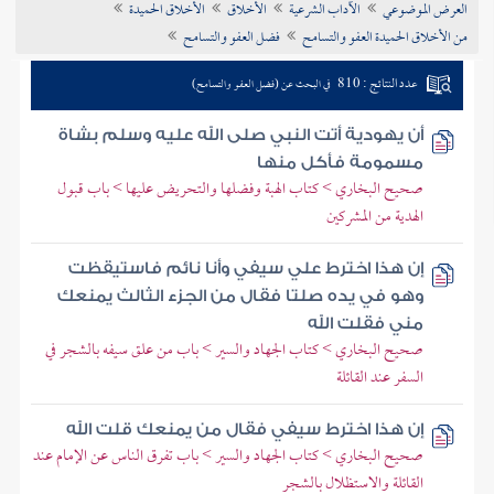
العرض الموضوعي
الآداب الشرعية
الأخلاق
الأخلاق الحميدة
تراجم الأعلام
من الأخلاق الحميدة العفو والتسامح
فضل العفو والتسامح
عدد النتائج : 810
في البحث عن (فضل العفو والتسامح)
أن يهودية أتت النبي صلى الله عليه وسلم بشاة
مسمومة فأكل منها
صحيح البخاري > كتاب الهبة وفضلها والتحريض عليها > باب قبول
الهدية من المشركين
إن هذا اخترط علي سيفي وأنا نائم فاستيقظت
وهو في يده صلتا فقال من الجزء الثالث يمنعك
مني فقلت الله
صحيح البخاري > كتاب الجهاد والسير > باب من علق سيفه بالشجر في
السفر عند القائلة
إن هذا اخترط سيفي فقال من يمنعك قلت الله
صحيح البخاري > كتاب الجهاد والسير > باب تفرق الناس عن الإمام عند
القائلة والاستظلال بالشجر