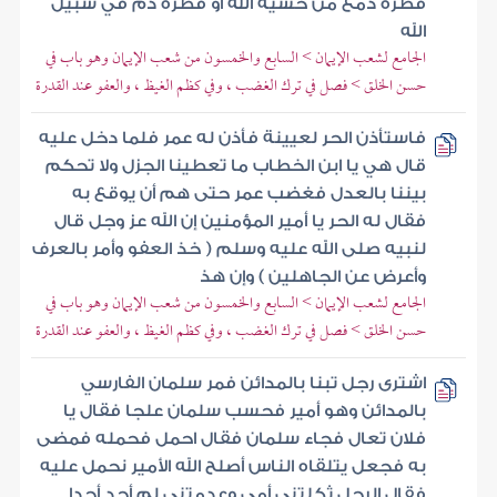
قطرة دمع من خشية الله أو قطرة دم في سبيل
الله
الجامع لشعب الإيمان > السابع والخمسون من شعب الإيمان وهو باب في
حسن الخلق > فصل في ترك الغضب ، وفي كظم الغيظ ، والعفو عند القدرة
فاستأذن الحر لعيينة فأذن له عمر فلما دخل عليه
قال هي يا ابن الخطاب ما تعطينا الجزل ولا تحكم
بيننا بالعدل فغضب عمر حتى هم أن يوقع به
فقال له الحر يا أمير المؤمنين إن الله عز وجل قال
لنبيه صلى الله عليه وسلم ( خذ العفو وأمر بالعرف
وأعرض عن الجاهلين ) وإن هذ
الجامع لشعب الإيمان > السابع والخمسون من شعب الإيمان وهو باب في
حسن الخلق > فصل في ترك الغضب ، وفي كظم الغيظ ، والعفو عند القدرة
اشترى رجل تبنا بالمدائن فمر سلمان الفارسي
بالمدائن وهو أمير فحسب سلمان علجا فقال يا
فلان تعال فجاء سلمان فقال احمل فحمله فمضى
به فجعل يتلقاه الناس أصلح الله الأمير نحمل عليه
فقال الرجل ثكلتني أمي وعدمتني لم أجد أحدا