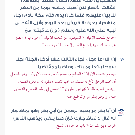
المهاجرين ستة منهم حمزة فمثلوا بقتلاهم
فقالت الأنصار لئن أصبنا منهم يوما من الدهر
لنربين عليهم فلما كان يوم فتح مكة نادى رجل
منهم لا يعرف لا قريش بعد اليوم وأنزل الله على
نبيه صلى الله عليه وسلم ( وإن عاقبتم فع
الجامع لشعب الإيمان > السبعون من شعب الإيمان "وهو باب في الصبر
على المصائب وعما تنزع النفس إليه من لذة وشهوة "
إن الله عز وجل الجزء الثالث عشر أدخل الجنة رجلا
سمحا بائعا ومبتاعا وقاضيا ومقتضيا
الجامع لشعب الإيمان > السابع والسبعون من شعب الإيمان " وهو باب في
أن يحب الرجل لأخ يه المسلم ما يحب لنفسه ويكره له ما يكره لنفسه ،
ويدخل فيه إماطة الأذى عن الطريق " > فصل في إنظار المعسر والتجاوز
عنه ، والرفق بالموسر والوضع عنه
أن أبا بكر مر بعبد الرحمن بن أبي بكر وهو يماظ جارا
له قال لا تماظ جارك فإن هذا يبقى ويذهب الناس
الزهد لابن المبارك > باب ما جاء في الشح